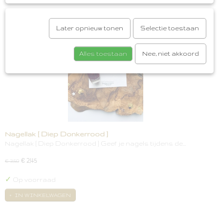
Later opnieuw tonen
Selectie toestaan
Alles toestaan
Nee, niet akkoord
Nagellak [ Diep Donkerrood ]
Nagellak [ Diep Donkerrood ] Geef je nagels tijdens de…
€ 2,45
€ 3,50
✓
Op voorraad
IN WINKELWAGEN