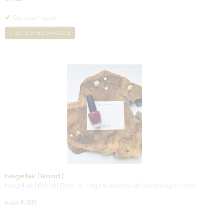
✓
Op voorraad
IN WINKELWAGEN
Nagellak [ Rood ]
Nagellak [ Rood ] Geef je nagels tijdens de feestdagen een…
€ 2,45
€ 3,50