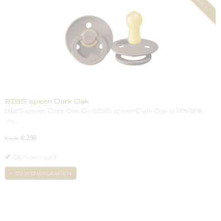
Maat: 1
BIBS speen Dark Oak
BIBS speen Dark Oak De BIBS speen Dark Oak is 100% BPA
vrij…
€ 2,98
€ 5,95
✓
Op voorraad
IN WINKELWAGEN