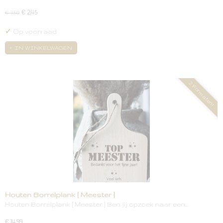
€ 2,45
€ 3,50
✓
Op voorraad
IN WINKELWAGEN
2 Formaten!
Houten Borrelplank [ Meester ]
Houten Borrelplank [ Meester ] Ben jij opzoek naar een…
€ 14,99