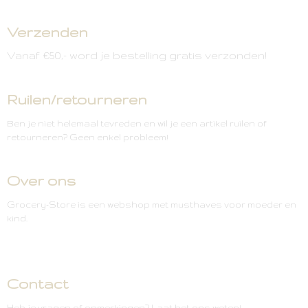
Verzenden
Vanaf €50,- word je bestelling gratis verzonden!
Ruilen/retourneren
Ben je niet helemaal tevreden en wil je een artikel ruilen of
retourneren? Geen enkel probleem!
Over ons
Grocery-Store is een webshop met musthaves voor moeder en
kind.
Contact
Heb je vragen of opmerkingen? Laat het ons weten!