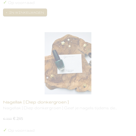
✓
Op voorraad
IN WINKELWAGEN
Nagellak [ Diep donkergroen ]
Nagellak [ Diep donkergroen ] Geef je nagels tijdens de…
€ 2,45
€ 3,50
✓
Op voorraad