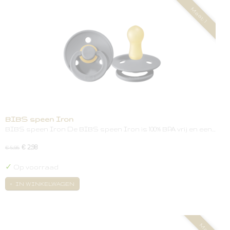
Maat: 1
BIBS speen Iron
BIBS speen Iron De BIBS speen Iron is 100% BPA vrij en een…
€ 2,98
€ 5,95
✓
Op voorraad
IN WINKELWAGEN