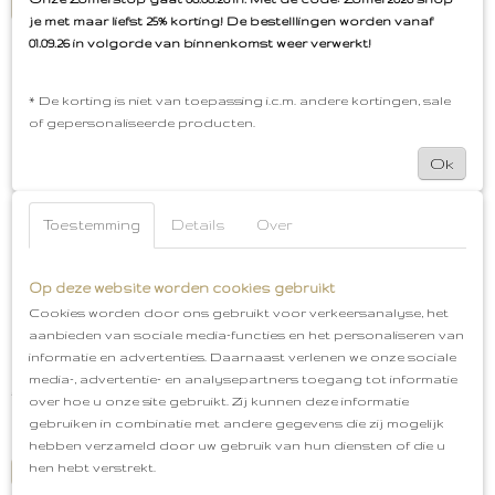
IN WINKELWAGEN
je met maar liefst 25% korting! De bestelllingen worden vanaf
01.09.26 in volgorde van binnenkomst weer verwerkt!
* De korting is niet van toepassing i.c.m. andere kortingen, sale
of gepersonaliseerde producten.
Ok
Toestemming
Details
Over
Op deze website worden cookies gebruikt
Cookies worden door ons gebruikt voor verkeersanalyse, het
Nagellak [ Kerst Rood ]
aanbieden van sociale media-functies en het personaliseren van
Nagellak [ Kerst Rood ] Geef je nagels tijdens de feestdagen…
informatie en advertenties. Daarnaast verlenen we onze sociale
media-, advertentie- en analysepartners toegang tot informatie
€ 2,45
€ 3,50
over hoe u onze site gebruikt. Zij kunnen deze informatie
gebruiken in combinatie met andere gegevens die zij mogelijk
✓
Op voorraad
hebben verzameld door uw gebruik van hun diensten of die u
hen hebt verstrekt.
IN WINKELWAGEN