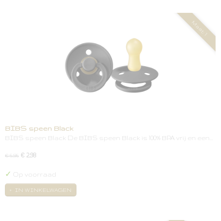
Maat: 1
BIBS speen Black
BIBS speen Black De BIBS speen Black is 100% BPA vrij en een…
€ 2,98
€ 5,95
✓
Op voorraad
IN WINKELWAGEN