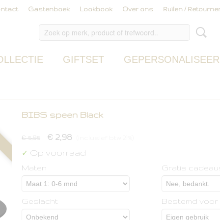
ntact
Gastenboek
Lookbook
Over ons
Ruilen / Retourne
OLLECTIE
GIFTSET
GEPERSONALISEER
BIBS speen Black
€ 2,98
€ 5,95
(inclusief btw 21%)
Op voorraad
✓
Maten
Gratis cadeau
Geslacht
Bestemd voor