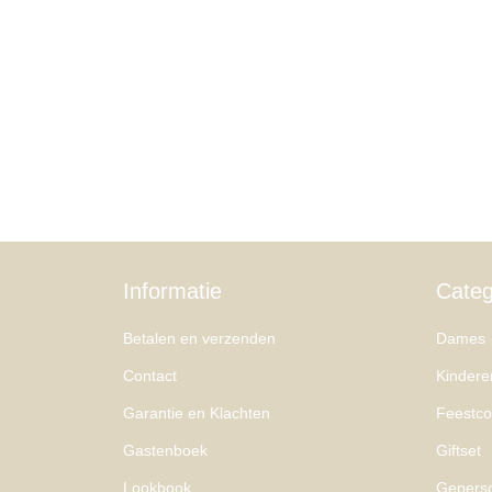
Informatie
Categ
Betalen en verzenden
Dames
Contact
Kindere
Garantie en Klachten
Feestcol
Gastenboek
Giftset
Lookbook
Geperso