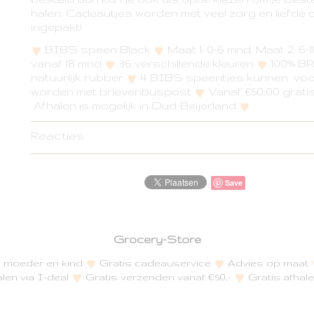
halen. Cadeautjes worden met veel zorg en liefde 
ingepakt!
BIBS speen Black
Maat 1: 0-6 mnd, Maat 2: 6-
vanaf 18 mnd
36 verschillende kleuren
100% BPA
natuurlijk rubber
4 BIBS speentjes kunnen voor
worden met brievenbuspost
Vanaf €50,00 grat
Afhalen is mogelijk in Oud-Beijerland
Reacties
Save
Grocery-Store
or moeder en kind
Gratis cadeauservice
Advies op maat
alen via I-deal
Gratis verzenden vanaf €50,-
Gratis afhale