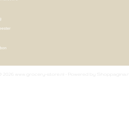
g
eester
bon
© 2026 www.grocery-store.nl - Powered by Shoppagina.n