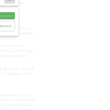
de speen dan
toestaan
aakt van
akkoord
een groter wordt
lijk dat de speen
e speen.
je in de mond
n het schildje kan
eilig gevonden
lk gebruik. Vooral
e richtingen. Gooi
.
angskomen? Dit is
chtje. Vrijblijvend
en. Heb je online
lling af te komen