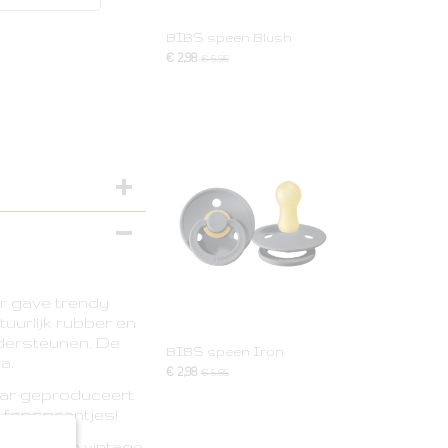
BIBS speen Blush
€ 2,98
€ 5,95
r gave trendy
tuurlijk rubber en
ondersteunen. De
BIBS speen Iron
a.
€ 2,98
€ 5,95
aar geproduceert
e fopspeentjes!
ende hippe vintage