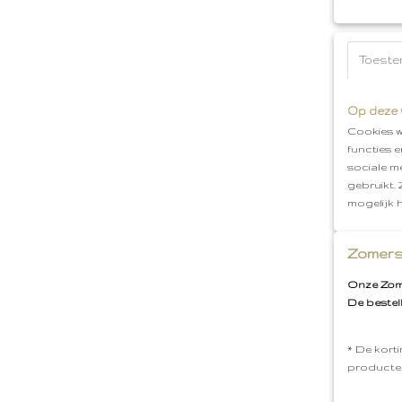
Toeste
Op deze 
Cookies w
functies 
sociale m
gebruikt.
mogelijk 
Zomers
Onze Zome
De bestel
* De korti
producte