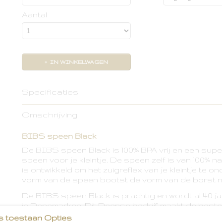
Aantal
IN WINKELWAGEN
Specificaties
Productcode leverancier
7000002
Omschrijving
BIBS speen Black
De BIBS speen Black is 100% BPA vrij en een supe
speen voor je kleintje. De speen zelf is van 100% na
is ontwikkeld om het zuigreflex van je kleintje te 
vorm van de speen bootst de vorm van de borst n
De BIBS speen Black is prachtig en wordt al 40 j
in Denemarken. Dit Deense bedrijf maakt de best
s toestaan Opties
In onze webshop kun je kiezen uit wel 36 verschill