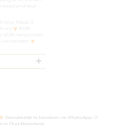
ontzettend leuk
18 mnd. Maat 3:
 vrij
100%
 €1,95 verzonden
is verzenden
Gemakkelijk te bereiken via WhatsApp:
06-
n in Oud-Beijerland