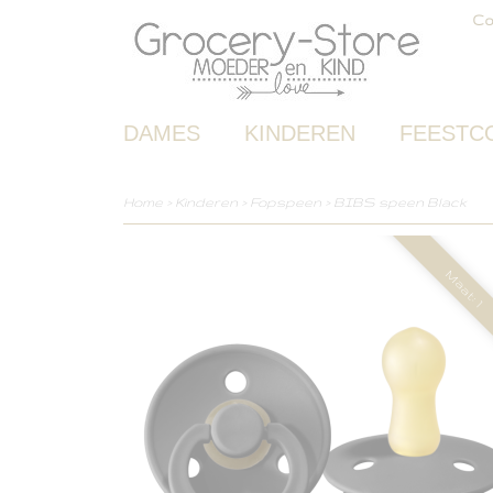
Co
DAMES
KINDEREN
FEESTC
Home
>
Kinderen
>
Fopspeen
>
BIBS speen Black
Maat: 1