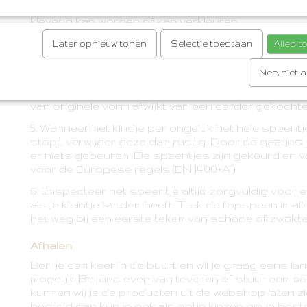
Leg de speen niet in de zon of de warmte omdat 
kleverig kan worden of kan verkleuren.
3. Vervang de fopspeen iedere 4-6 weken.
Later opnieuw tonen
Selectie toestaan
Alles 
4. Het speengeelte van de BIBS speentjes is gem
Nee, niet 
natuurrubber. Dit heeft als eigenschap dat de sp
wanneer er op gezogen wordt. Daarom is het moge
van originele vorm afwijkt van een eerder gekocht
5. Wanneer het kindje per ongeluk het hele speent
stopt, verwijder deze dan rustig. Door de gaatjes i
er niets gebeuren. De speentjes zijn gekeurd en v
voor de Europese regels (EN 1400+A1)
6. Inspecteer het speentje altijd zorgvuldig voor e
als je kleintje tanden heeft. Trek de fopspeen in all
het weg bij een eerste teken van schade of zwakte
Afhalen
Ben je een keer in de buurt en wil je graag eens l
mogelijk! Bel ons even van tevoren of stuur een beri
kunnen wij je de producten uit de webshop laten zi
besteld dan kun je ook als optie kiezen om je beste