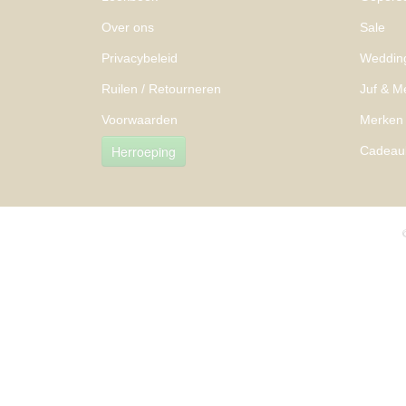
Over ons
Sale
Privacybeleid
Weddin
Ruilen / Retourneren
Juf & M
Voorwaarden
Merken
Herroeping
Cadeau