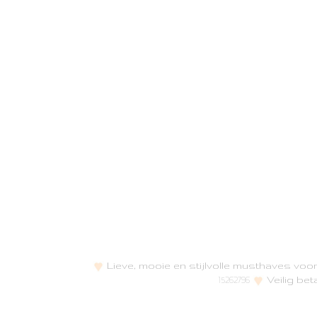
Lieve, mooie en stijlvolle musthaves vo
Veilig bet
15262796