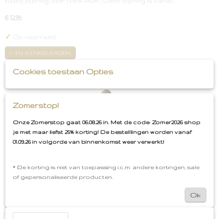
BIBS Bijtring Ster [ Pink Plum ] Deze bijtring is vanaf…
€ 12,95
✓
Op voorraad
IN WINKELWAGEN
Cookies toestaan Opties
Zomerstop!
Onze Zomerstop gaat 06.08.26 in. Met de code: Zomer2026 shop
je met maar liefst 25% korting! De bestelllingen worden vanaf
01.09.26 in volgorde van binnenkomst weer verwerkt!
* De korting is niet van toepassing i.c.m. andere kortingen, sale
of gepersonaliseerde producten.
Ok
BIBS Bijtring Ster [ Dark Oak ]
BIBS Bijtring Ster [ Dark Oak ] Deze bijtring is vanaf…