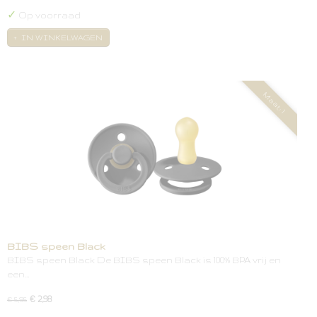
✓
Op voorraad
IN WINKELWAGEN
Maat: 1
BIBS speen Black
BIBS speen Black De BIBS speen Black is 100% BPA vrij en
een…
€ 2,98
€ 5,95