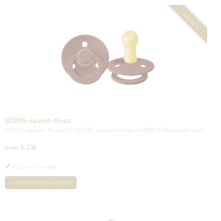
Maat: 1
BIBS speen Rust
BIBS speen Rust De BIBS speen Rust is 100% BPA vrij en een…
€ 2,98
€ 5,95
✓
Op voorraad
IN WINKELWAGEN