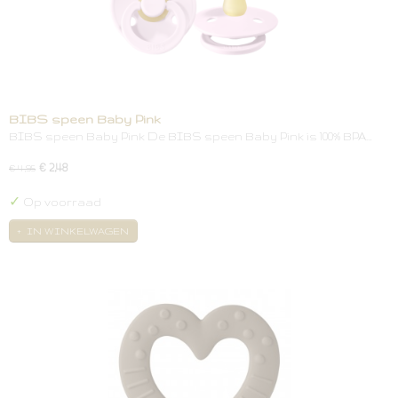
BIBS speen Baby Pink
BIBS speen Baby Pink De BIBS speen Baby Pink is 100% BPA…
€ 2,48
€ 4,95
✓
Op voorraad
IN WINKELWAGEN