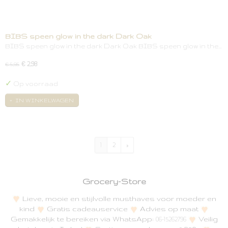
BIBS speen glow in the dark Dark Oak
BIBS speen glow in the dark Dark Oak BIBS speen glow in the…
€ 2,98
€ 5,95
✓
Op voorraad
IN WINKELWAGEN
1
2
»
Grocery-Store
Lieve, mooie en stijlvolle musthaves voor moeder en
kind
Gratis cadeauservice
Advies op maat
Gemakkelijk te bereiken via WhatsApp:
Veilig
06-15262796