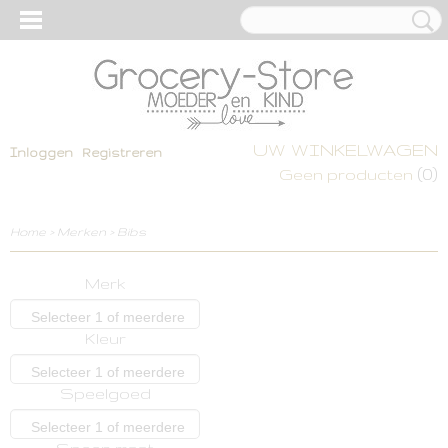
UW WINKELWAGEN
Inloggen
Registreren
(0)
Geen producten
Home
>
Merken
>
Bibs
Merk
Selecteer 1 of meerdere
Kleur
opties
Selecteer 1 of meerdere
Speelgoed
opties
Selecteer 1 of meerdere