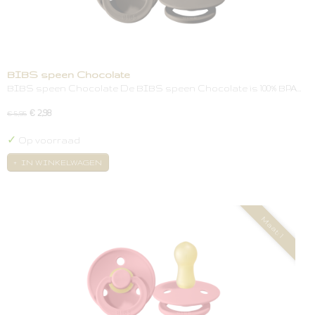
BIBS speen Chocolate
BIBS speen Chocolate De BIBS speen Chocolate is 100% BPA…
€ 2,98
€ 5,95
✓
Op voorraad
IN WINKELWAGEN
Maat: 1