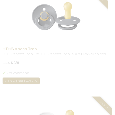
BIBS speen Iron
BIBS speen Iron De BIBS speen Iron is 100% BPA vrij en een…
€ 2,98
€ 5,95
✓
Op voorraad
IN WINKELWAGEN
Maat: 1