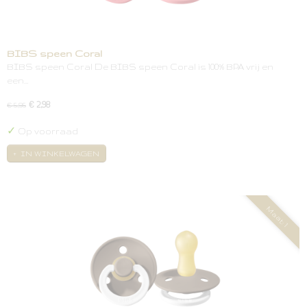
BIBS speen Coral
BIBS speen Coral De BIBS speen Coral is 100% BPA vrij en
een…
€ 2,98
€ 5,95
✓
Op voorraad
IN WINKELWAGEN
Maat: 1