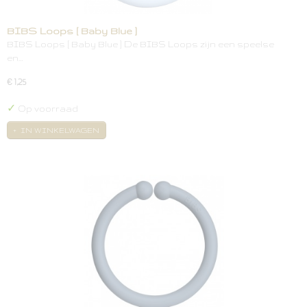
BIBS Loops [ Baby Blue ]
BIBS Loops [ Baby Blue ] De BIBS Loops zijn een speelse
en…
€ 1,25
✓
Op voorraad
IN WINKELWAGEN