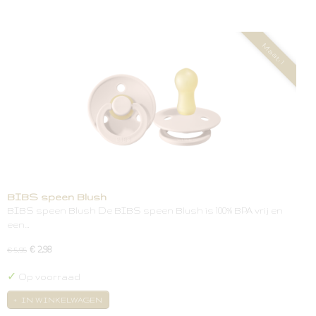
Maat: 1
BIBS speen Blush
BIBS speen Blush De BIBS speen Blush is 100% BPA vrij en
een…
€ 2,98
€ 5,95
✓
Op voorraad
IN WINKELWAGEN