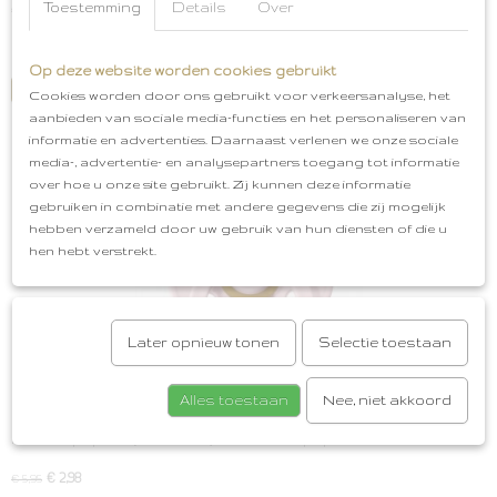
Toestemming
Details
Over
€ 12,95
✓
Op voorraad
Op deze website worden cookies gebruikt
IN WINKELWAGEN
Cookies worden door ons gebruikt voor verkeersanalyse, het
aanbieden van sociale media-functies en het personaliseren van
informatie en advertenties. Daarnaast verlenen we onze sociale
media-, advertentie- en analysepartners toegang tot informatie
Maat: 1
over hoe u onze site gebruikt. Zij kunnen deze informatie
gebruiken in combinatie met andere gegevens die zij mogelijk
hebben verzameld door uw gebruik van hun diensten of die u
hen hebt verstrekt.
Later opnieuw tonen
Selectie toestaan
Alles toestaan
Nee, niet akkoord
BIBS fopspeen [ Blossom ]
BIBS fopspeen [ Blossom ] De BIBS fopspeen is een echte…
€ 2,98
€ 5,95