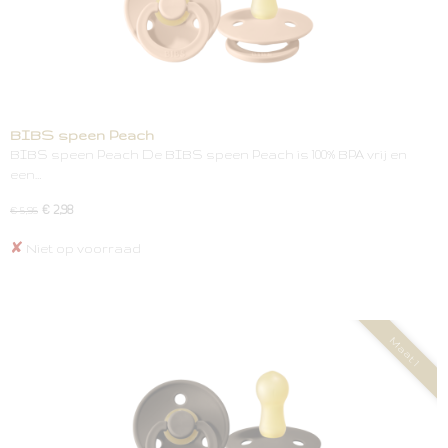
BIBS speen Peach
BIBS speen Peach De BIBS speen Peach is 100% BPA vrij en
een…
€ 2,98
€ 5,95
✘
Niet op voorraad
Maat 1