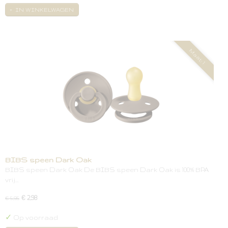
IN WINKELWAGEN
Maat: 1
BIBS speen Dark Oak
BIBS speen Dark Oak De BIBS speen Dark Oak is 100% BPA
vrij…
€ 2,98
€ 5,95
✓
Op voorraad