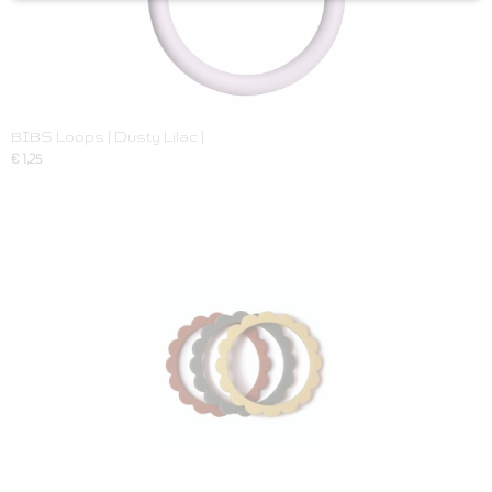
BIBS Loops [ Dusty Lilac ]
€ 1,25