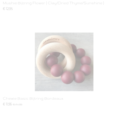
Mushie Bijtring Flower [ Clay/Dried Thyme/Sunshine ]
€ 12,95
Chewie Basic Bijtring Bordeaux
€ 11,96
€ 14,95