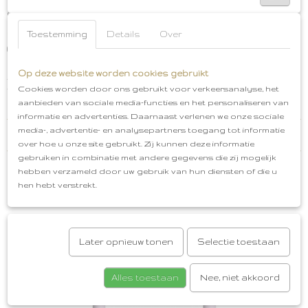
of de kinderwagen te gooien.
Merk: BIBS
Bijtring
Kleur: Pink Plum
Toestemming
Details
Over
(Paars/Roze)
Vorm: Ster
Materiaal: Siliconen en
BPA vrij
Afmeting: Circa 9,5 cm
Verzorgen:
Op deze website worden cookies gebruikt
Afspoelen met lauw/warm water
Leeftijd: gebruiken
vanaf 6 mnd
Gratis cadeauservice
Afhalen in
Cookies worden door ons gebruikt voor verkeersanalyse, het
Oud-Beijerland
Gratis verzenden vanaf €50,00
aanbieden van sociale media-functies en het personaliseren van
informatie en advertenties. Daarnaast verlenen we onze sociale
media-, advertentie- en analysepartners toegang tot informatie
Reacties
over hoe u onze site gebruikt. Zij kunnen deze informatie
gebruiken in combinatie met andere gegevens die zij mogelijk
hebben verzameld door uw gebruik van hun diensten of die u
Save
hen hebt verstrekt.
Ook interessant
Later opnieuw tonen
Selectie toestaan
Alles toestaan
Nee, niet akkoord