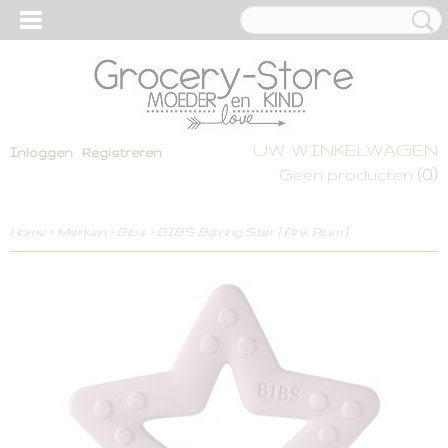
UW WINKELWAGEN
Inloggen
Registreren
(0)
Geen producten
Home
>
Merken
>
Bibs
>
BIBS Bijtring Ster [ Pink Plum ]