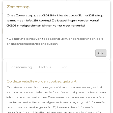
wikkeldeken…
Zomerstop!
€ 24,95
€ 39,99
Onze Zomerstop gaat 06.08.26 in. Met de code: Zomer2026 shop
je met maar liefst 25% korting! De bestelllingen worden vanaf
✓
Op voorraad
01.09.26 in volgorde van binnenkomst weer verwerkt!
IN WINKELWAGEN
* De korting is niet van toepassing i.c.m. andere kortingen, sale
of gepersonaliseerde producten.
Ok
Grocery-Store
Toestemming
Details
Over
Lieve, mooie en stijlvolle musthaves voor moeder en
kind
Gratis cadeauservice
Advies op maat
Gemakkelijk te bereiken via WhatsApp:
Veilig
06-15262796
Op deze website worden cookies gebruikt
betalen via I-deal
Gratis verzenden vanaf €50,-
Cookies worden door ons gebruikt voor verkeersanalyse, het
Gratis afhalen in Oud-Beijerland
aanbieden van sociale media-functies en het personaliseren van
informatie en advertenties. Daarnaast verlenen we onze sociale
media-, advertentie- en analysepartners toegang tot informatie
over hoe u onze site gebruikt. Zij kunnen deze informatie
gebruiken in combinatie met andere gegevens die zij mogelijk