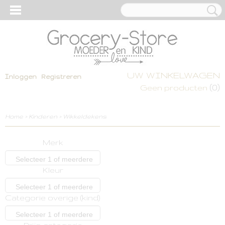
UW WINKELWAGEN
Inloggen
Registreren
(0)
Geen producten
Home
>
Kinderen
>
Wikkeldekens
Merk
Selecteer 1 of meerdere
Kleur
opties
Selecteer 1 of meerdere
Categorie overige (kind)
opties
Selecteer 1 of meerdere