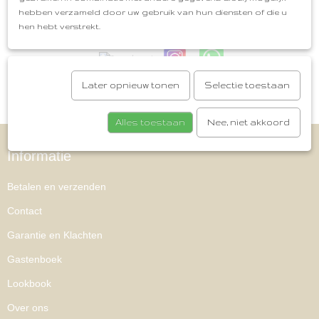
hebben verzameld door uw gebruik van hun diensten of die u
Blijf op de hoogte en volg ons ook op social media!
hen hebt verstrekt.
Later opnieuw tonen
Selectie toestaan
Alles toestaan
Nee, niet akkoord
Informatie
Betalen en verzenden
Contact
Garantie en Klachten
Gastenboek
Lookbook
Over ons