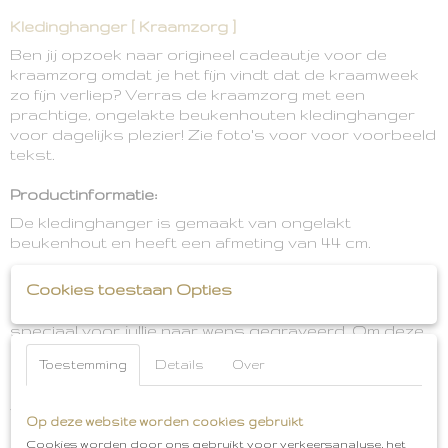
Kledinghanger [ Kraamzorg ]
Ben jij opzoek naar origineel cadeautje voor de
kraamzorg omdat je het fijn vindt dat de kraamweek
zo fijn verliep? Verras de kraamzorg met een
prachtige, ongelakte beukenhouten kledinghanger
voor dagelijks plezier! Zie foto's voor voor voorbeeld
tekst.
Productinformatie:
De kledinghanger is gemaakt van ongelakt
beukenhout en heeft een afmeting van 44 cm.
Let op:
Cookies toestaan Opties
Een gepersonaliseerde kledinghanger wordt
speciaal voor jullie naar wens gegraveerd. Om deze
reden kan een gepersonaliseerde kledinghanger niet
Toestemming
Details
Over
retour gezonden worden. Check je bestelling daarom
goed na voor je definitief bestelt De kledinghanger is
van hout en hout is een natuurlijk materiaal. Dit kan
Op deze website worden cookies gebruikt
ervoor zorgen dat de hanger net iets afwijkt van de
Cookies worden door ons gebruikt voor verkeersanalyse, het