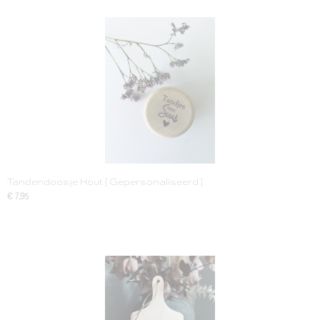
Tandendoosje Hout [ Gepersonaliseerd ]
€ 7,95