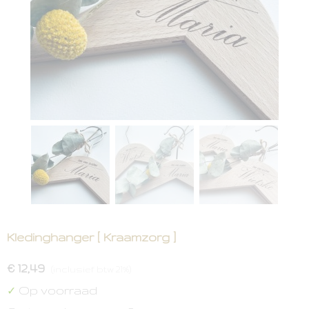
Kledinghanger [ Kraamzorg ]
€ 12,49
(inclusief btw 21%)
Op voorraad
✓