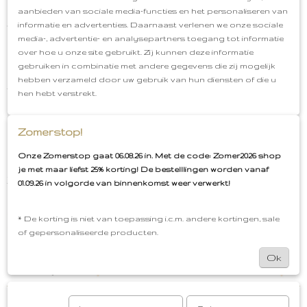
productfoto. Dit zullen nooit grote verschillen zijn.
aanbieden van sociale media-functies en het personaliseren van
informatie en advertenties. Daarnaast verlenen we onze sociale
Verzenden:
media-, advertentie- en analysepartners toegang tot informatie
Bestaat jouw bestelling uit gepersonaliseerde
over hoe u onze site gebruikt. Zij kunnen deze informatie
producten en artikelen welke uit voorraad leverbaar
gebruiken in combinatie met andere gegevens die zij mogelijk
zijn? Dan word je bestelling in één keer compleet
hebben verzameld door uw gebruik van hun diensten of die u
verzonden zodra de gepersonaliseerde producten
hen hebt verstrekt.
gegraveerd en vooraf betaald zijn!
Houdt rekenening met een levertijd van 2 a 3
Zomerstop!
werkdagen voor gepersonaliseerde producten.
Mocht je een spoed aanvraag hebben dan kan je via
Onze Zomerstop gaat 06.08.26 in. Met de code: Zomer2026 shop
whats app (06-15262796) contact met ons opnemen.
je met maar liefst 25% korting! De bestelllingen worden vanaf
Zodat wij in overleg kunnen kijken wat er eventueel
01.09.26 in volgorde van binnenkomst weer verwerkt!
mogelijk is.
Kledinghanger
Materiaal: ongelakt Beukenhout
* De korting is niet van toepassing i.c.m. andere kortingen, sale
Afmeting: 44 cm.
Let op! Gepersonaliseerde
of gepersonaliseerde producten.
producten kunnen niet retour
Levertijd: 2 a 3
werkdagen
Gratis cadeauservice
Afhalen in
Ok
Oud-Beijerland
Gratis verzenden vanaf €50,00
Reacties