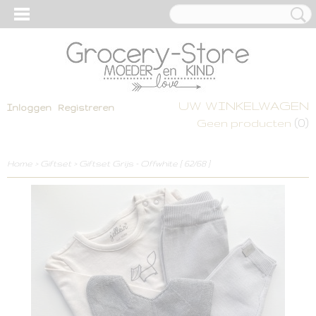
UW WINKELWAGEN
Inloggen
Registreren
(0)
Geen producten
Home
>
Giftset
>
Giftset Grijs - Offwhite [ 62/68 ]