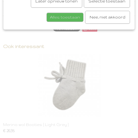
Later opnieuw tonen
Selectie toestaan
Reacties
Alles toestaan
Nee, niet akkoord
Save
Ook interessant
Merino wol Booties [ Light Grey ]
€ 26,95