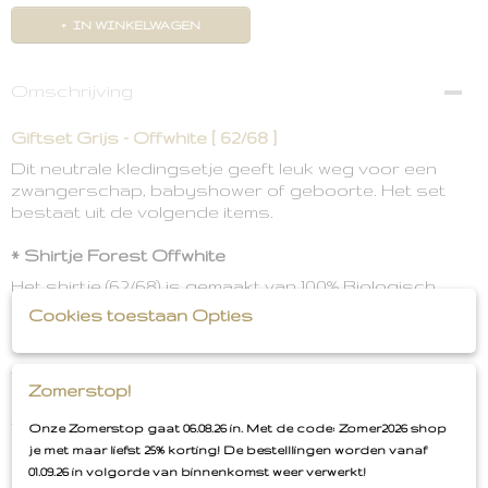
IN WINKELWAGEN
Omschrijving
Giftset Grijs - Offwhite [ 62/68 ]
Dit neutrale kledingsetje geeft leuk weg voor een
zwangerschap, babyshower of geboorte. Het set
bestaat uit de volgende items.
* Shirtje Forest Offwhite
Het shirtje (62/68) is gemaakt van 100% Biologisch
katoen. Op het shirtje staat een klein, grijs vosje
Cookies toestaan Opties
afgebeeld.
* Broekje Pretty Knit Grey
Zomerstop!
Het broekje (62/68) is gemaakt van een 100% gebreide,
fijne katoen. In de band zit een centuurtje waarmee je
Onze Zomerstop gaat 06.08.26 in. Met de code: Zomer2026 shop
het broekje indien nodig iets strakker kunt strikken.
je met maar liefst 25% korting! De bestelllingen worden vanaf
01.09.26 in volgorde van binnenkomst weer verwerkt!