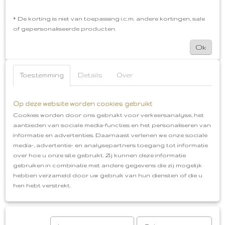
* Saga gebreide Slab [ Grey Melange ]
Deze ontzettende zacht gebreide slab is gemaakt
* De korting is niet van toepassing i.c.m. andere kortingen, sale
van GOTS=gecertificeerd 100% biologisch katoen en
of gepersonaliseerde producten.
is ontworpen in Denemarken. De slab heeft een
verstelbare functie in de nek en heeft een afmeting
Ok
van 19x25 cm. De bandana slab maakt de outfit
compleet en het heeft een functionele werking.
Toestemming
Details
Over
Maak gebruik van onze gratis cadeauservice en wij
zorgen ervoor dat het setje ontzettend leuk wordt
ingepakt. Wil je het pakketje direct versturen naar de
Op deze website worden cookies gebruikt
ontvanger dan is ook dit zelfs mogelijk. Tijdens het
Cookies worden door ons gebruikt voor verkeersanalyse, het
bestelproces spreekt dit voorzich.
aanbieden van sociale media-functies en het personaliseren van
informatie en advertenties. Daarnaast verlenen we onze sociale
Heb je vragen? Neem dan contact met ons op. Via de
media-, advertentie- en analysepartners toegang tot informatie
whats app functie in de webshop gaat dit het snelst.
over hoe u onze site gebruikt. Zij kunnen deze informatie
Giftset
Grijs - Offwhite
Maat: 62/68
Gratis
gebruiken in combinatie met andere gegevens die zij mogelijk
cadeauservice
Afhalen in Oud-Beijerland
Gratis
hebben verzameld door uw gebruik van hun diensten of die u
verzenden vanaf €50,00
hen hebt verstrekt.