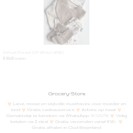
Giftset Forest Off-White [ 50/56 ]
€ 85,00
€ 99,64
Grocery-Store
Lieve, mooie en stijlvolle musthaves voor moeder en
kind
Gratis cadeauservice
Advies op maat
Gemakkelijk te bereiken via WhatsApp:
Veilig
06-15262796
betalen via I-deal
Gratis verzenden vanaf €50,-
Gratis afhalen in Oud-Beijerland