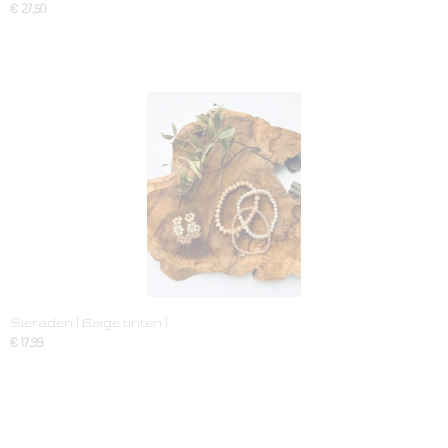
€ 27,50
Sieraden [ Beige tinten ]
€ 17,99