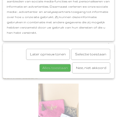
gemakkelijk te bereiken. Via de app of socialmedia
aanbieden van sociale media-functies en het personaliseren van
zullen wij het snelst reageren.
informatie en advertenties. Daarnaast verlenen we onze sociale
media-, advertentie- en analysepartners toegang tot informatie
Sieraden set
Oorbellen & Armbandjes
Kleur:
over hoe u onze site gebruikt. Zij kunnen deze informatie
Lichtroze
Gratis cadeauservice
Afhalen in Oud-
gebruiken in combinatie met andere gegevens die zij mogelijk
Beijerland
Gratis verzenden vanaf €50,00
hebben verzameld door uw gebruik van hun diensten of die u
hen hebt verstrekt.
Reacties
Later opnieuw tonen
Selectie toestaan
Save
Alles toestaan
Nee, niet akkoord
Ook interessant