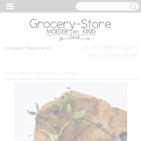
UW WINKELWAGEN
Inloggen
Registreren
(0)
Geen producten
Home
>
Giftset
>
Sieraden [ Lichtroze ]