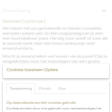
Omschrijving
Sieraden [ Lichtroze ]
We maken het jou gemakkelijk en bieden complete
sieraden setjes aan. In één oogopslag kan je zien
wat mooi bijelkaar past. Handig voor jezelf of juist als
je opzoek bent naar een mooi cadeauset voor
iemand anders.
Mocht je iemand willen verrassen via de post? Dat is
mogelijk! Kies voor het toevoegen van een gratis
kaartje en maak gebruik van de optie om een
Cookies toestaan Opties
persoonlijke tekst voor op het kaartje achter te laten.
Wij zorgen voor de rest.
Dit mooie sieraden set bestaat uit:
Toestemming
Details
Over
* Oorbellen
* Set armbandjes (3 stuks)
Op deze website worden cookies gebruikt
Heb je vragen of wil je even overleggen? Wij zijn
Cookies worden door ons gebruikt voor verkeersanalyse, het