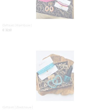
Giftset [ Rainbow ]
€ 32,50
Giftset [ Zeeblauw ]