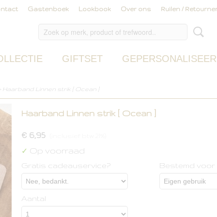
ntact
Gastenboek
Lookbook
Over ons
Ruilen / Retourne
OLLECTIE
GIFTSET
GEPERSONALISEER
>
Haarband Linnen strik [ Ocean ]
Haarband Linnen strik [ Ocean ]
€ 6,95
(inclusief btw 21%)
Op voorraad
✓
Gratis cadeauservice?
Bestemd voor
Aantal