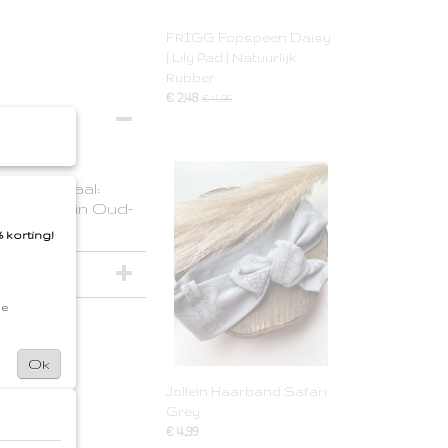
FRIGG Fopspeen Daisy
[ Lily Pad ] Natuurlijk
Rubber
€ 2,48
€ 4,95
)
Materiaal:
Afhalen in Oud-
 korting!
de
Ok
Jollein Haarband Safari
Grey
€ 4,99