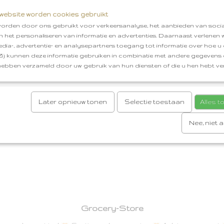
website worden cookies gebruikt
orden door ons gebruikt voor verkeersanalyse, het aanbieden van socia
en het personaliseren van informatie en advertenties. Daarnaast verlenen
edia-, advertentie- en analysepartners toegang tot informatie over hoe u 
 Zij kunnen deze informatie gebruiken in combinatie met andere gegevens d
hebben verzameld door uw gebruik van hun diensten of die u hen hebt ver
Later opnieuw tonen
Selectie toestaan
Alles 
Nee, niet 
Grocery-Store