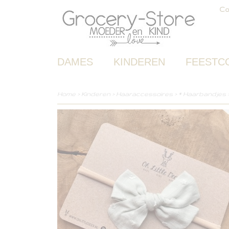
Co
DAMES
KINDEREN
FEESTC
Home
>
Kinderen
>
Haaraccessoires
>
* Haarbandjes