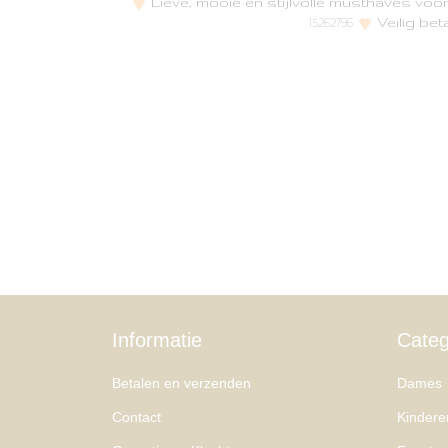
Lieve, mooie en stijlvolle musthaves vo
Veilig bet
15262796
Informatie
Categ
Betalen en verzenden
Dames
Contact
Kindere