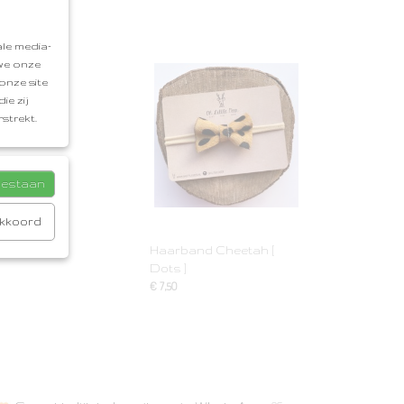
le media-
 we onze
onze site
ie zij
strekt.
toestaan
akkoord
Haarband Cheetah [
Dots ]
€ 7,50