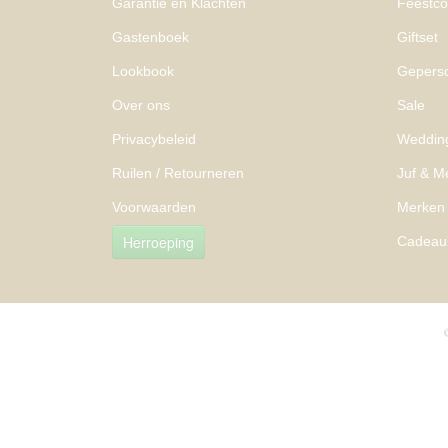
Garantie en Klachten
Feestcol
Gastenboek
Giftset
Lookbook
Geperso
Over ons
Sale
Privacybeleid
Weddin
Ruilen / Retourneren
Juf & M
Voorwaarden
Merken
Herroeping
Cadeau