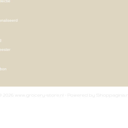
lectie
naliseerd
g
eester
bon
© 2026 www.grocery-store.nl - Powered by Shoppagina.n