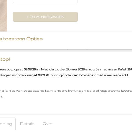
IN WINKELWAGEN
Omschrijving
s toestaan Opties
Haarband Linnen strik [ Ocean ]
Nylon Haarband
Kleur: Ocean (licht mintgroen
top!
Linnen
Strik van 9 cm
Gratis cadeauservice
Beijerland
Gratis verzenden vanaf €50,00
rstop gaat 06.08.26 in. Met de code: Zomer2026 shop je met maar liefst 25%
llingen worden vanaf 01.09.26 in volgorde van binnenkomst weer verwerkt!
Reacties
ng is niet van toepassing i.c.m. andere kortingen, sale of gepersonaliseer
n.
Save
mming
Details
Over