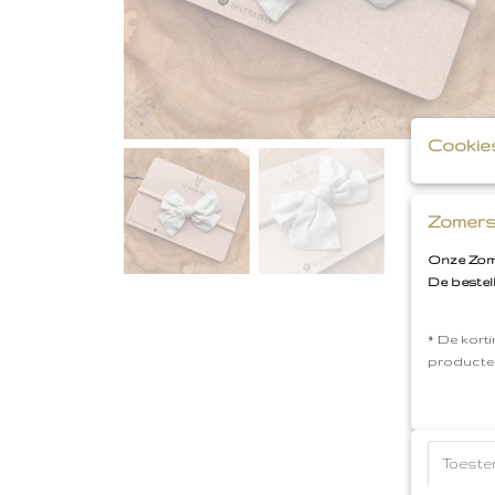
Cookie
Zomers
Onze Zome
De bestel
* De korti
producte
Toeste