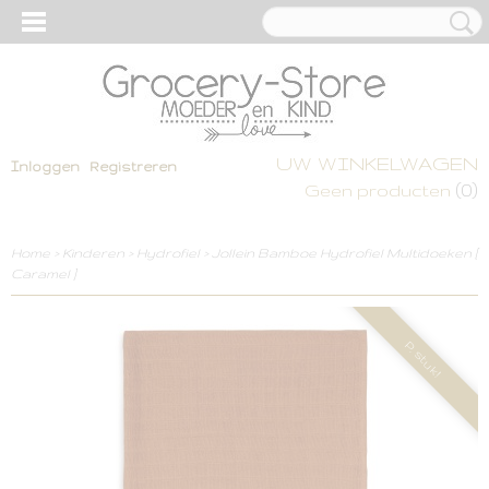
UW WINKELWAGEN
Inloggen
Registreren
(0)
Geen producten
Home
>
Kinderen
>
Hydrofiel
>
Jollein Bamboe Hydrofiel Multidoeken [
Caramel ]
P. stuk!