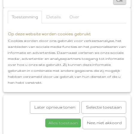
Ok
Bamboe Hydrofiel Multidoek
Afmeting: 115x115 cm
Kleuren: Caramel
p. stuk te koop
Materiaal:
Toestemming
Details
Over
30% katoen en 70% bamboe
Wasvoorschrift:
wassen op max. 60 graden
Strijken mag
Drogen in droger
Wassen met gelijke kleuren
Op deze website worden cookies gebruikt
De doek wordt zacht na het wassen
Gratis
Cookies worden door ons gebruikt voor verkeersanalyse, het
cadeauservice
Afhalen in Oud-Beijerland
Gratis
aanbieden van sociale media-functies en het personaliseren van
verzenden vanaf €50,00
informatie en advertenties. Daarnaast verlenen we onze sociale
media-, advertentie- en analysepartners toegang tot informatie
Reacties
over hoe u onze site gebruikt. Zij kunnen deze informatie
gebruiken in combinatie met andere gegevens die zij mogelijk
hebben verzameld door uw gebruik van hun diensten of die u
hen hebt verstrekt.
Save
Ook interessant
Later opnieuw tonen
Selectie toestaan
Alles toestaan
Nee, niet akkoord