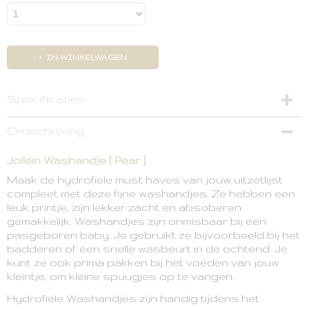
IN WINKELWAGEN
Specificaties
Productcode
Omschrijving
536-848-66030-1
EAN code
Jollein Washandje [ Pear ]
8717329362239
Maak de hydrofiele must haves van jouw uitzetlijst
compleet met deze fijne washandjes. Ze hebben een
leuk printje, zijn lekker zacht en absoberen
gemakkelijk. Washandjes zijn onmisbaar bij een
pasgeboren baby. Je gebruikt ze bijvoorbeeld bij het
badderen of een snelle wasbeurt in de ochtend. Je
kunt ze ook prima pakken bij het voeden van jouw
kleintje, om kleine spuugjes op te vangen.
Hydrofiele Washandjes zijn handig tijdens het