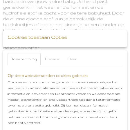
badderen van jouw kleine baby. Je hand past
gemakkelijk in het washandje formaat en de
hydrofiele stof is zacht voor de tere babyhuid. Door
de dunne gladde stof kun je gemakkelijk de
huidplooitjes of onder het kinnetje komen zonder de
huid te beschadigen. Ook handig voor onderweg om
vieze mondjes en vieze handjes mee te poetsen.
Cookies toestaan Opties
Door het kleine formaat gaan ze ook makkelijk mee in
de logeerkoffer.
De doekjes kun je lekker heet uitwassen ze altijd
Toestemming
Details
Over
weer hygiënisch te gebruiken zijn. Je mag ze wel
strijken maar slim om dat juist niet te doen.
Ongestreken hydrofiel neemt meer vocht op.
Op deze website worden cookies gebruikt
Cookies worden door ons gebruikt voor verkeersanalyse, het
Maak je baby uitzet compleet met de hydrofiele (multi)
aanbieden van sociale media-functies en het personaliseren van
doeken van de Bloom collectie en andere items.
informatie en advertenties. Daarnaast verlenen we onze sociale
Jollein Hydrofiel Washandje
Print: Pear
media-, advertentie- en analysepartners toegang tot informatie
Materiaal: 100% Hydrofiel katoen
Afmeting: 15x20
over hoe u onze site gebruikt. Zij kunnen deze informatie
cm
Wasinstructies: max. 60 graden wassen en
gebruiken in combinatie met andere gegevens die zij mogelijk
eventueel drogen in droger (zie waslabel)
p.stuk te
hebben verzameld door uw gebruik van hun diensten of die u
koop in onze webshop
Gratis cadeauservice
hen hebt verstrekt.
Afhalen in Oud-Beijerland
Gratis verzenden vanaf