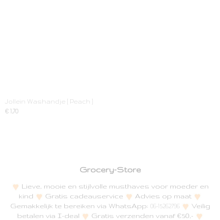
Jollein Washandje [ Peach ]
€ 1,70
Grocery-Store
Lieve, mooie en stijlvolle musthaves voor moeder en
kind
Gratis cadeauservice
Advies op maat
Gemakkelijk te bereiken via WhatsApp:
Veilig
06-15262796
betalen via I-deal
Gratis verzenden vanaf €50,-