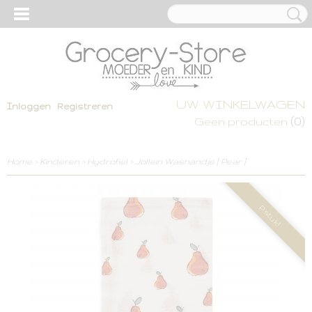
UW WINKELWAGEN
Inloggen
Registreren
(0)
Geen producten
Home
>
Kinderen
>
Hydrofiel
>
Jollein Washandje [ Pear ]
P.stuk!