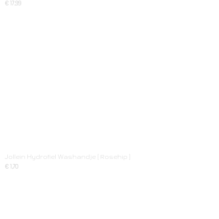
€ 17,99
Jollein Hydrofiel Washandje [ Rosehip ]
€ 1,70