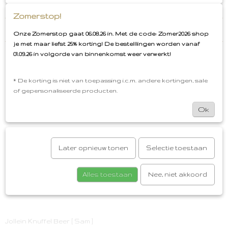
€50,00
Zomerstop!
Reacties
Onze Zomerstop gaat 06.08.26 in. Met de code: Zomer2026 shop
je met maar liefst 25% korting! De bestelllingen worden vanaf
01.09.26 in volgorde van binnenkomst weer verwerkt!
Save
* De korting is niet van toepassing i.c.m. andere kortingen, sale
Ook interessant
of gepersonaliseerde producten.
Ok
Later opnieuw tonen
Selectie toestaan
Alles toestaan
Nee, niet akkoord
Jollein Knuffel Beer [ Sam ]