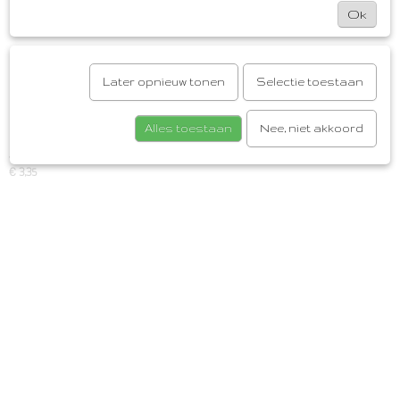
Ok
Later opnieuw tonen
Selectie toestaan
Alles toestaan
Nee, niet akkoord
Jollein Hydrofiele Doek Twig [ Olive Green ]
€ 3,35