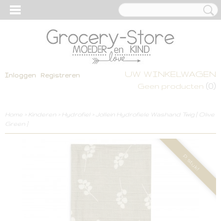
UW WINKELWAGEN
Inloggen
Registreren
(0)
Geen producten
Home
>
Kinderen
>
Hydrofiel
>
Jollein Hydrofiele Washand Twig [ Olive
Green ]
P. stuk!