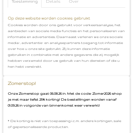
Combineer een hydrofiel washandje met een
Toestemming
Details
Over
hydrofiele doek en je hebt een leuk, klein cadeautje
voor een Zwangerschap, Babyshower,
Op deze website worden cookies gebruikt
Zwangerschapsverlof of een Geboorte. Maak
gebruik van onze gratis cadeauservice en wij pakken
Cookies worden door ons gebruikt voor verkeersanalyse, het
het leuk voor je in.
aanbieden van sociale media-functies en het personaliseren van
informatie en advertenties. Daarnaast verlenen we onze sociale
Hydrofiel Washandje Twig
Kleur: Olijf groen
media-, advertentie- en analysepartners toegang tot informatie
Afmeting: 15x20 cm
Materiaal; 100% hydrofiel katoen
over hoe u onze site gebruikt. Zij kunnen deze informatie
Afhalen in Oud-Bijerland
Incl. cadeauservice
gebruiken in combinatie met andere gegevens die zij mogelijk
Gratis verzenden vanaf €50,00
hebben verzameld door uw gebruik van hun diensten of die u
hen hebt verstrekt.
Reacties
Zomerstop!
Save
Onze Zomerstop gaat 06.08.26 in. Met de code: Zomer2026 shop
je met maar liefst 25% korting! De bestelllingen worden vanaf
01.09.26 in volgorde van binnenkomst weer verwerkt!
Ook interessant
* De korting is niet van toepassing i.c.m. andere kortingen, sale
of gepersonaliseerde producten.