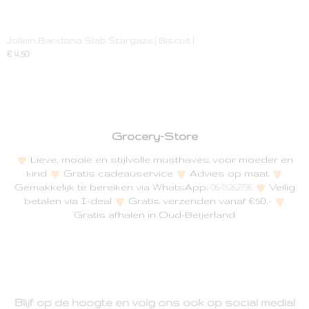
Jollein Bandana Slab Stargaze [ Biscuit ]
€ 4,50
Grocery-Store
Lieve, mooie en stijlvolle musthaves voor moeder en
kind
Gratis cadeauservice
Advies op maat
Gemakkelijk te bereiken via WhatsApp:
Veilig
06-15262796
betalen via I-deal
Gratis verzenden vanaf €50,-
Gratis afhalen in Oud-Beijerland
Blijf op de hoogte en volg ons ook op social media!