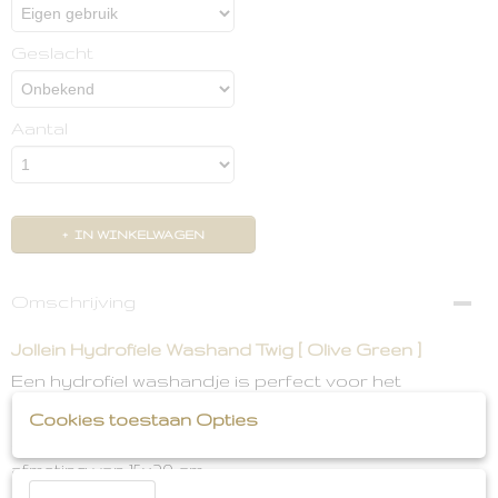
Geslacht
Aantal
IN WINKELWAGEN
Omschrijving
Jollein Hydrofiele Washand Twig [ Olive Green ]
Een hydrofiel washandje is perfect voor het
gevoelige huidje van jouw kleintje. Je wast gemakkelijk
Cookies toestaan Opties
alle viezigheid van het snoetje en lijfje. Het hydrofiele
washandje is gemaakt van 100% katoen en heeft een
afmeting van 15x20 cm.