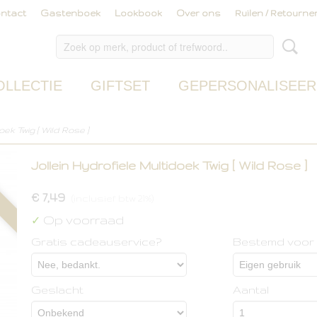
ntact
Gastenboek
Lookbook
Over ons
Ruilen / Retourne
OLLECTIE
GIFTSET
GEPERSONALISEER
oek Twig [ Wild Rose ]
Jollein Hydrofiele Multidoek Twig [ Wild Rose ]
€ 7,49
(inclusief btw 21%)
Op voorraad
✓
Gratis cadeauservice?
Bestemd voor
Geslacht
Aantal