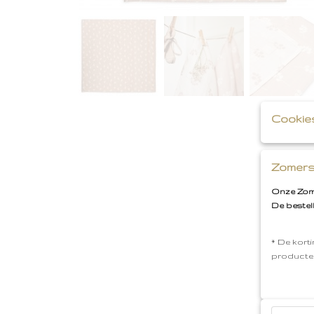
Cookie
Zomers
Onze Zome
De bestel
* De korti
producte