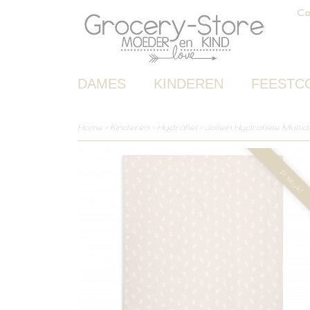
Co
DAMES
KINDEREN
FEESTC
Home
>
Kinderen
>
Hydrofiel
>
Jollein Hydrofiele Multid
P. stuk!