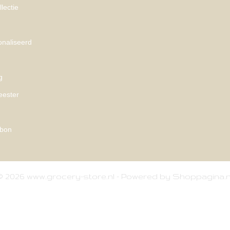
lectie
naliseerd
g
eester
bon
© 2026 www.grocery-store.nl - Powered by Shoppagina.n