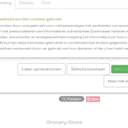
mming
Details
Over
monddoekjes te vinden.
Mooie items om je baby uitzet mee uit te breiden e
babykamertje met te stylen. Je kunt ook een mooi
website worden cookies gebruikt
samenstellen voor een zwangerschap, babyshowe
orden door ons gebruikt voor verkeersanalyse, het aanbieden van socia
geboorte. Maak gebruik van onze gratis cadeauser
en het personaliseren van informatie en advertenties. Daarnaast verlenen
zorgen ervoor dat het een mooi pakketje wordt dat 
edia-, advertentie- en analysepartners toegang tot informatie over hoe u 
weggeven.
 Zij kunnen deze informatie gebruiken in combinatie met andere gegevens d
hebben verzameld door uw gebruik van hun diensten of die u hen hebt ver
Jollein Hydrofiele Multidoek
Print: takjes met 
White
P. stuk verkrijgbaar
Afmeting: 115x115 cm
graden wassen
Materiaal: 100% katoen
Gratis
Afhalen in Oud-Beijerland
Gratis verzenden van
Later opnieuw tonen
Selectie toestaan
Alles 
Reacties
Nee, niet 
Save
Grocery-Store