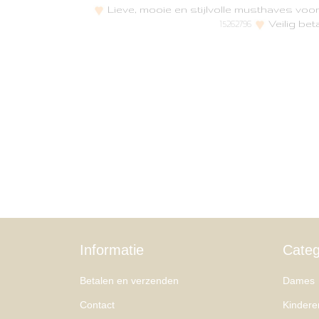
Lieve, mooie en stijlvolle musthaves vo
Veilig bet
15262796
Informatie
Categ
Betalen en verzenden
Dames
Contact
Kindere