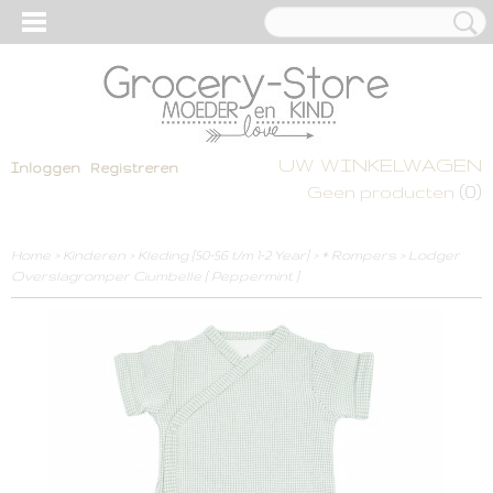
UW WINKELWAGEN
Inloggen
Registreren
(0)
Geen producten
Home
>
Kinderen
>
Kleding [50-56 t/m 1-2 Year]
>
* Rompers
>
Lodger
Overslagromper Ciumbelle [ Peppermint ]