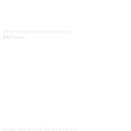
Jollein Vestje Pretty Knit Soft Grey
€ 19,47
€ 29,95
Lodger Babyslofjes Ciumbelle [ Linen ]