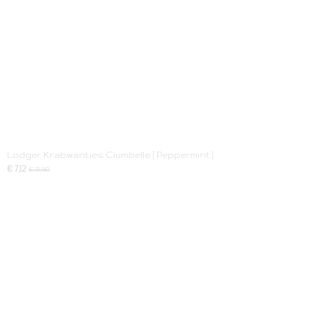
Lodger Krabwantjes Ciumbelle [ Peppermint ]
€ 7,12
€ 8,90