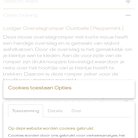
Specificaties
Productcode
Omschrijving
1997-2336
Lodger Overslagromper Ciumbelle [ Peppermint ]
Deze mooie overslagromper met korte mouw heeft
een handige overslag en is gemaakt van stijlvol
wafelkatoen. Door de overslag is het gemakkelijk om
je kleintje aan te kleden. Aan de voorzijde van de
romper zijn drukknoopjes bevestigd waardoor je
niets over het hoofdje van je kleintje hoetft te
trekken. Daarom is deze romper zeker voor de
NewBorns uitermate geschikt.
Cookies toestaan Opties
De overslagromper is gemaakt van 100% gebreid
katoen. Daardoor zijn de rompers luchtig en
ademend en krijgt je kleintje het niet snel te warm. De
overslagromper is Oeko=Tex gecertificeerd en dus
Toestemming
Details
Over
vrij van schadelijke stoffen. Bij de beentjes zitten er
extra plooitjes zodat er meer ruimte is voor de luier
en de randen niet knellen bij de bovenbeentjes.
Op deze website worden cookies gebruikt
Cookies worden door ons gebruikt voor verkeersanalyse, het
Combineer deze leuke romper met de bijpassende