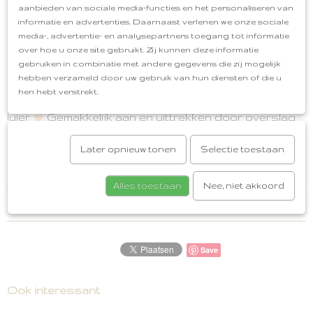
aanbieden van sociale media-functies en het personaliseren van
slofjes, swaddles, krabwantjes en babymutjes en
informatie en advertenties. Daarnaast verlenen we onze sociale
creëer het ideale cadeaupakket of maak je eigen
media-, advertentie- en analysepartners toegang tot informatie
babyuitzet compleet!
over hoe u onze site gebruikt. Zij kunnen deze informatie
Overslagromper
Kleur: Peppermint (groen)
gebruiken in combinatie met andere gegevens die zij mogelijk
Materiaal: 100% gebreid katoen
Ademend en Zacht
hebben verzameld door uw gebruik van hun diensten of die u
Lange mouwen
Oeko-Tex Standard 100
hen hebt verstrekt.
certificering
Extra plooitjes bij billen voor ruimte
luier
Gemakkelijk aan en uittrekken door overslag
Perfect cadeautje voor: Zwangerschap,
Babyshower, Geboorte of Babyuitzet
Gratis
Later opnieuw tonen
Selectie toestaan
cadeauservice
Afhalen in Oud-Beijerland
Vanaf
€50,00 gratis verzenden
Alles toestaan
Nee, niet akkoord
Reacties
Save
Ook interessant