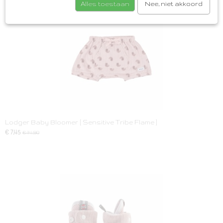
Alles toestaan
Nee, niet akkoord
Lodger Baby Bloomer [ Sensitive Tribe Flame ]
€ 7,45
€ 14,90