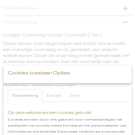
Specificaties
EAN code
Omschrijving
8719033390423
Lodger Overslagromper Ciumbelle [ Tan ]
Deze mooie overslagromper met korte mouw heeft
een handige overslag en is gemaakt van stijlvol
wafelkatoen. Door de overslag is het gemakkelijk om
je kleintje aan te kleden. Aan de voorzijde van de
romper zijn drukknoopjes bevestigd waardoor je
Cookies toestaan Opties
niets over het hoofdje van je kleintje hoetft te
trekken. Daarom is deze romper zeker voor de
NewBorns uitermate geschikt.
De overslagromper is gemaakt van 100% gebreid
Toestemming
Details
Over
katoen. Daardoor zijn de rompers luchtig en
ademend en krijgt je kleintje het niet snel te warm. De
overslagromper is Oeko=Tex gecertificeerd en dus
Op deze website worden cookies gebruikt
vrij van schadelijke stoffen. Bij de beentjes zitten er
Cookies worden door ons gebruikt voor verkeersanalyse, het
extra plooitjes zodat er meer ruimte is voor de luier
aanbieden van sociale media-functies en het personaliseren van
en de randen niet knellen bij de bovenbeentjes.
informatie en advertenties. Daarnaast verlenen we onze sociale