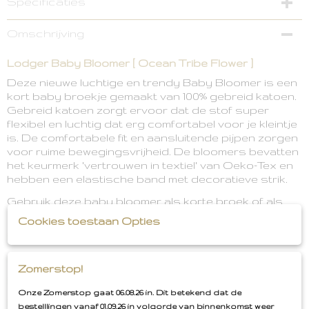
Specificaties
EAN code
Omschrijving
871903340503
Lodger Baby Bloomer [ Ocean Tribe Flower ]
Deze nieuwe luchtige en trendy Baby Bloomer is een
kort baby broekje gemaakt van 100% gebreid katoen.
Gebreid katoen zorgt ervoor dat de stof super
flexibel en luchtig dat erg comfortabel voor je kleintje
is. De comfortabele fit en aansluitende pijpen zorgen
voor ruime bewegingsvrijheid. De bloomers bevatten
het keurmerk 'vertrouwen in textiel' van Oeko-Tex en
hebben een elastische band met decoratieve strik.
Gebruik deze baby bloomer als korte broek of als
luierbroekje.
Cookies toestaan Opties
Oeko-Tex Standard 100 certificering
Elastische Tailleband
Zomerstop!
Gebreid katoen, ademend en zacht
Onze Zomerstop gaat 06.08.26 in. Dit betekend dat de
Goede pasvorm
bestelllingen vanaf 01.09.26 in volgorde van binnenkomst weer