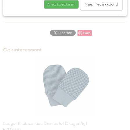
Alles toestaan
Nee, niet akkoord
Reacties
Save
Ook interessant
Lodger Krabwantjes Ciumbelle [ Dragonfly ]
€ 7,12
€ 8,90