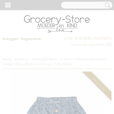
UW WINKELWAGEN
Inloggen
Registreren
(0)
Geen producten
Home
>
Kinderen
>
Kleding [50-56 t/m 1-2 Year]
>
* Shorts/Bloomers
>
Lodger Baby Bloomer [ Ocean Tribe Flower ]
-50% korting!