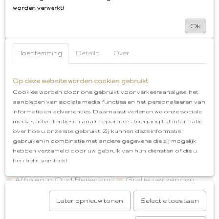
worden verwerkt!
Combineer de Bloomers bijvoorbeeld met de
bijpassende Lodger rompers en/of slofjes uit onze
Ok
webshop. Zo creëer je een mooi bijpassend setje.
Voor de warme zonnige dagen kan je ervoor kiezen
om een bijpassend mutsje erbij te combineren, als
Toestemming
Details
Over
bescherming tegen de zon. De mutsjes zijn gemaakt
van gebreid katoen en zijn ademend en zacht.
Op deze website worden cookies gebruikt
Voor tijdens de wat frissere dagen kan je ervoor
Cookies worden door ons gebruikt voor verkeersanalyse, het
kiezen om een maillot onder de bloomer te dragen of
aanbieden van sociale media-functies en het personaliseren van
lange kniekousen. Een romper met lange mouwen
informatie en advertenties. Daarnaast verlenen we onze sociale
boven de bloomer of over de romper met korte
media-, advertentie- en analysepartners toegang tot informatie
mouwen een vestje te dragen. Er zijn verschillende
over hoe u onze site gebruikt. Zij kunnen deze informatie
opties mogelijk.
gebruiken in combinatie met andere gegevens die zij mogelijk
Bloomer
Merk: Lodger
Kleur: Ocean Tribe
hebben verzameld door uw gebruik van hun diensten of die u
Flower (blauwtinten)
Unisex
Materiaal: Gebreid
hen hebt verstrekt.
katoen, ademend en zacht
Gratis cadeauservice
Afhalen in Oud-Beijerland
Gratis verzenden
vanaf €50,00
Later opnieuw tonen
Selectie toestaan