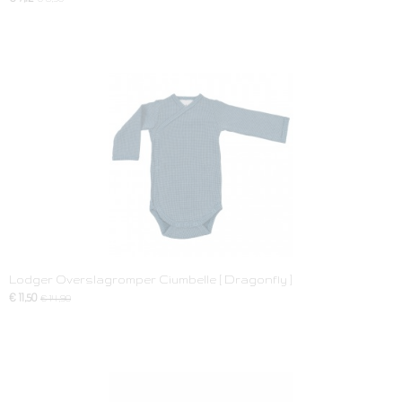
Lodger Overslagromper Ciumbelle [ Dragonfly ]
€ 11,50
€ 14,90