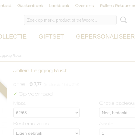
ntact
Gastenboek
Lookbook
Over ons
Ruilen / Retourne
OLLECTIE
GIFTSET
GEPERSONALISEER
Legging Rust
Jollein Legging Rust
!
€ 7,77
€ 11,95
(inclusief btw 21%)
Op voorraad
✓
Maat
Gratis cadeau
Bestemd voor:
Aantal