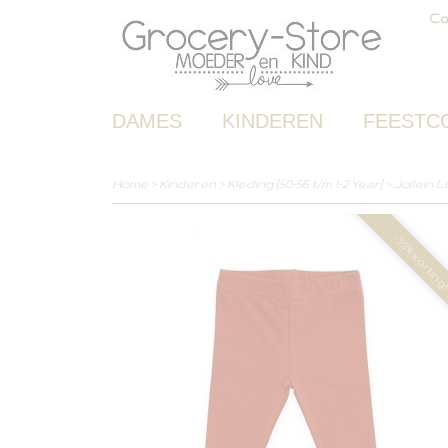
Co
DAMES
KINDEREN
FEESTC
Home
>
Kinderen
>
Kleding [50-56 t/m 1-2 Year]
>
Jollein 
-35% korting