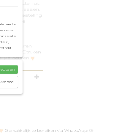
e de producten uit
leding te passen.
en om je bestelling
g en liefde
le media-
 we onze
onze site
ie zij
taan
Kleuren:
strekt.
graden
Strijken
ijke kleuren
toestaan
akkoord
Gemakkelijk te bereiken via WhatsApp:
06-