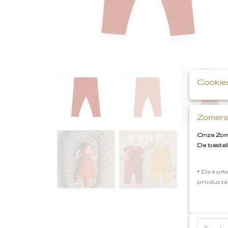
Cookie
Zomers
Onze Zome
De bestel
* De korti
producte