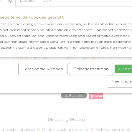
mming
Details
Over
op of stuur een berichtje. Vrijblijvend kunnen wij j
de webshop laten zien. Er is een mogelijkheid om k
Heb je online besteld dan kun je ook als optie kiez
website worden cookies gebruikt
af te komen halen. Cadeautjes worden met veel zor
orden door ons gebruikt voor verkeersanalyse, het aanbieden van socia
ontzettend leuk ingepakt!
en het personaliseren van informatie en advertenties. Daarnaast verlenen
edia-, advertentie- en analysepartners toegang tot informatie over hoe u 
 Zij kunnen deze informatie gebruiken in combinatie met andere gegevens d
Legging
Materiaal: Biologisch Katoen & Elas
hebben verzameld door uw gebruik van hun diensten of die u hen hebt ver
Roestbruin & Mosterdgeel
Wassen op max. 30 
mag
Niet drogen in de droger
Wassen met gel
Maten: 50/56, 62/68, 74/80
Later opnieuw tonen
Selectie toestaan
Alles 
Reacties
Nee, niet 
Save
Grocery-Store
or moeder en kind
Gratis cadeauservice
Advies op maat