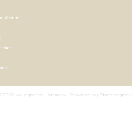
naliseerd
g
eester
bon
© 2026 www.grocery-store.nl - Powered by Shoppagina.n