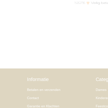
Veilig bet
15262796
Informatie
Categ
Betalen en verzenden
Dames
Contact
Kindere
Garantie en Klachten
Feestcol