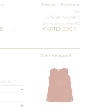
ren
Inloggen
Registreren
UW
WINKELWAGEN
(0)
Geen producten
D
+
GASTENBOEK
Ook interessant
service?