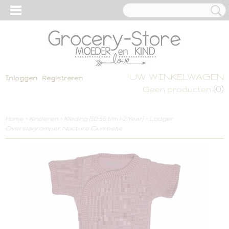
UW WINKELWAGEN
Inloggen
Registreren
(0)
Geen producten
Home
>
Kinderen
>
Kleding [50-56 t/m 1-2 Year]
>
Lodger
Overslagromper Nocture Ciumbelle