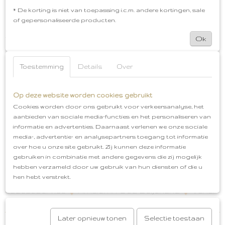
krijgt je kleintje het niet snel warm. Daarom is deze
* De korting is niet van toepassing i.c.m. andere kortingen, sale
romper ook perfect om te dragen in de zomer. De
of gepersonaliseerde producten.
overslagromper is Oeko=Tex gecertificeerd en dus
vrij van schadelijke stoffen. Bij de beentjes zitten er
Ok
extra plooitjes zodat er meer ruimte is voor de luier
en de randen niet knellen bij de bovenbeentjes.
Toestemming
Details
Over
Combineer deze leuke romper met de bijpassende
slofjes, swaddles, krabwantjes en babymutjes en
creëer het ideale cadeaupakket of maak je
Op deze website worden cookies gebruikt
babyuitzet compleet!
Cookies worden door ons gebruikt voor verkeersanalyse, het
aanbieden van sociale media-functies en het personaliseren van
Overslagromper
Kleur: Nocture Ciumbelle
informatie en advertenties. Daarnaast verlenen we onze sociale
Materiaal: 100% gebreid katoen
Ademend en Zacht
media-, advertentie- en analysepartners toegang tot informatie
Korte mouwen
Oeko-Tex Standard 100
over hoe u onze site gebruikt. Zij kunnen deze informatie
certificering
Extra plooitjes bij billen voor ruimte
gebruiken in combinatie met andere gegevens die zij mogelijk
luier
Gemakkelijk aan en uittrekken door overslag
hebben verzameld door uw gebruik van hun diensten of die u
Perfect cadeautje voor: Zwangerschap,
hen hebt verstrekt.
Babyshower, Geboorte of Babyuitzet
Gratis
cadeauservice
Afhalen in Oud-Beijerland
Vanaf
€50,00 gratis verzenden
Later opnieuw tonen
Selectie toestaan
Reacties