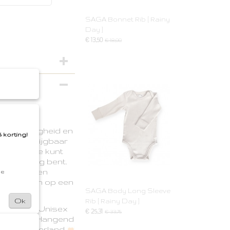
SAGA Bonnet Rib [ Rainy
Day ]
€ 13,50
€ 18,00
ijk zacht,
t en veiligheid en
 korting!
je is verkrijgbaar
designs. Je kunt
e onderweg bent.
h katoen, en
de
kjes wassen op een
SAGA Body Long Sleeve
Ok
Rib [ Rainy Day ]
Star
Unisex
€ 25,31
€ 33,75
ne was
Hangend
n Oud-Beijerland