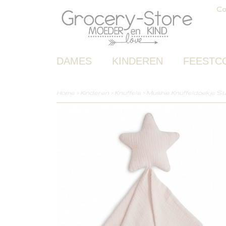
Co
DAMES
KINDEREN
FEESTC
Home
>
Kinderen
>
Knuffels
>
Mushie Knuffeldoekje Sta