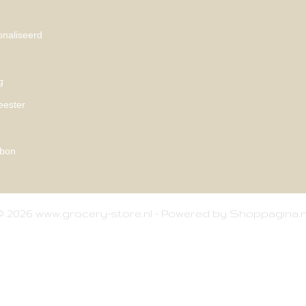
naliseerd
g
eester
bon
© 2026 www.grocery-store.nl - Powered by Shoppagina.n