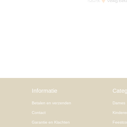
Veilig bet
15262796
Informatie
Categ
Betalen en verzenden
Dames
Contact
Kindere
Garantie en Klachten
Feestcol