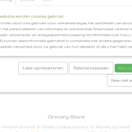
Gratis verzenden vanaf €50,00
website worden cookies gebruikt
Reacties
orden door ons gebruikt voor verkeersanalyse, het aanbieden van socia
en het personaliseren van informatie en advertenties. Daarnaast verlenen
edia-, advertentie- en analysepartners toegang tot informatie over hoe u 
Save
 Zij kunnen deze informatie gebruiken in combinatie met andere gegevens d
hebben verzameld door uw gebruik van hun diensten of die u hen hebt ver
Later opnieuw tonen
Selectie toestaan
Alles 
Nee, niet 
Grocery-Store
or moeder en kind
Gratis cadeauservice
Advies op maat