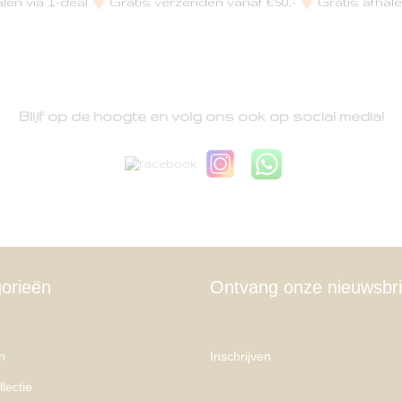
alen via I-deal
Gratis verzenden vanaf €50,-
Gratis afhale
Blijf op de hoogte en volg ons ook op social media!
orieën
Ontvang onze nieuwsbri
n
Inschrijven
lectie