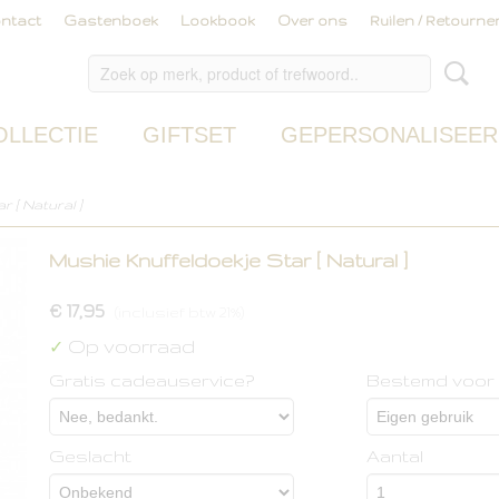
ntact
Gastenboek
Lookbook
Over ons
Ruilen / Retourne
OLLECTIE
GIFTSET
GEPERSONALISEER
r [ Natural ]
Mushie Knuffeldoekje Star [ Natural ]
€ 17,95
(inclusief btw 21%)
Op voorraad
✓
Gratis cadeauservice?
Bestemd voor
Geslacht
Aantal