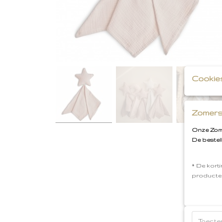
Cookie
Zomers
Onze Zome
De bestel
* De korti
producte
Toeste