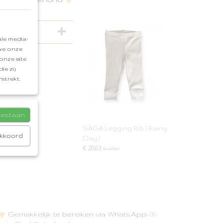
le media-
 we onze
onze site
ie zij
strekt.
toestaan
SAGA Legging Rib [ Rainy
akkoord
Day ]
€ 20,63
€ 27,50
Gemakkelijk te bereiken via WhatsApp:
06-