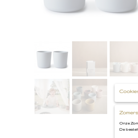
Cookie
Zomers
Onze Zome
De bestel