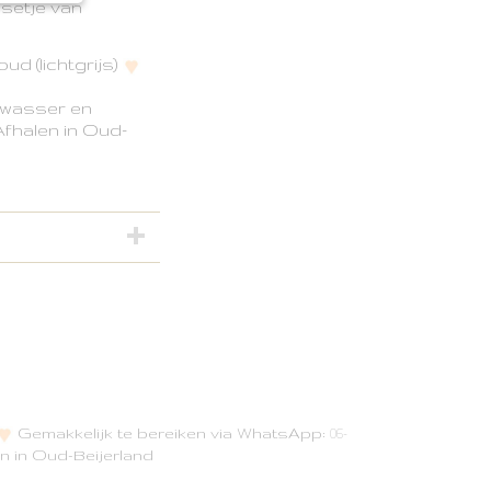
ksetje van
oud (lichtgrijs)
wasser en
fhalen in Oud-
Gemakkelijk te bereiken via WhatsApp:
06-
n in Oud-Beijerland