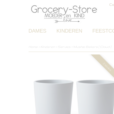
Co
DAMES
KINDEREN
FEESTC
Home
>
Kinderen
>
Servies
>
Mushie Bekers [ Cloud ]
2 stuks