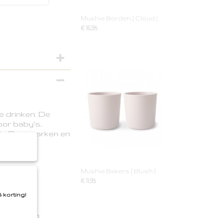
Mushie Borden [ Cloud ]
€ 16,95
te drinken. De
oor baby's,
t in Denemarken en
e en
eren
Mushie Bekers [ Blush ]
€ 11,95
 korting!
 tegen een