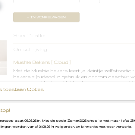
IN WINKELWAGEN
Specificaties
Productcode
70.009.05
Omschrijving
Mushie Bekers [ Cloud ]
Met de Mushie bekers leert je kleintje zelfstandig 
bekers zijn ideaal in gebruik en daarom geschikt v
peuters en kleuters. Het kinderservies is gemaak
het bedrijf Mushie gebruikt alleen duurzame, veilig
s toestaan Opties
milieuvriendelijke materialen in prachtige kleuren.
Gemakkelijk vast te houden voor de kleine kind
top!
Vaatwasser en magnetronbestendig
rstop gaat 06.08.26 in. Met de code: Zomer2026 shop je met maar liefst 25%
BPA vrij en gemaakt van *polypropyleen plastic.
llingen worden vanaf 01.09.26 in volgorde van binnenkomst weer verwerkt!
Het Mushie servies is van kunststof gemaakt, kan