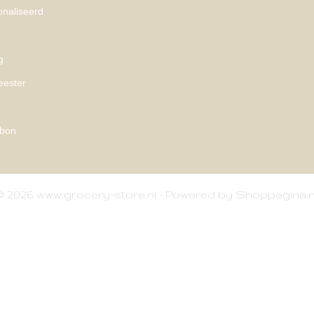
naliseerd
g
eester
bon
© 2026 www.grocery-store.nl - Powered by Shoppagina.n