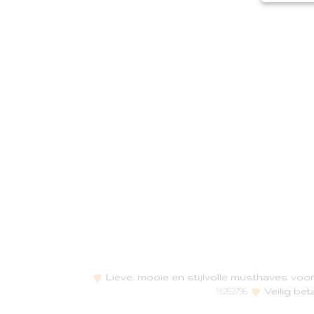
Lieve, mooie en stijlvolle musthaves vo
Veilig bet
15262796