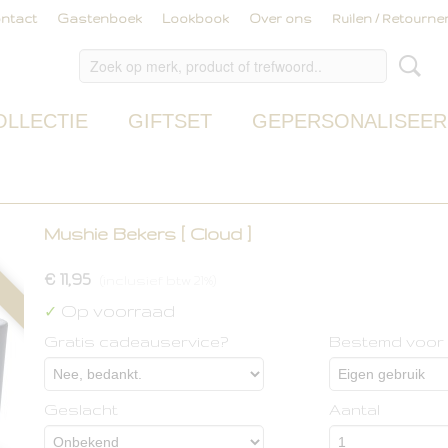
ntact
Gastenboek
Lookbook
Over ons
Ruilen / Retourne
OLLECTIE
GIFTSET
GEPERSONALISEER
Mushie Bekers [ Cloud ]
€ 11,95
(inclusief btw 21%)
Op voorraad
✓
Gratis cadeauservice?
Bestemd voor
Geslacht
Aantal