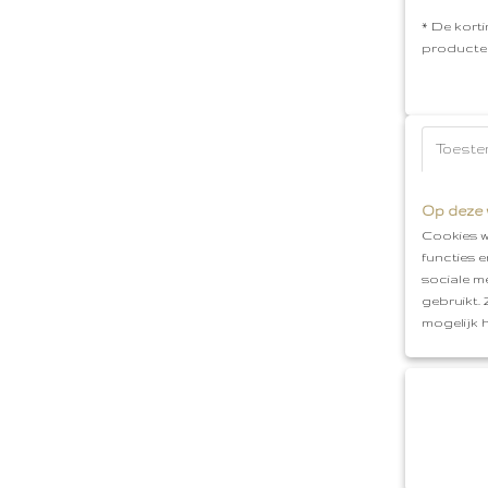
* De korti
producte
Toeste
Op deze 
Cookies w
functies 
sociale m
gebruikt.
mogelijk 