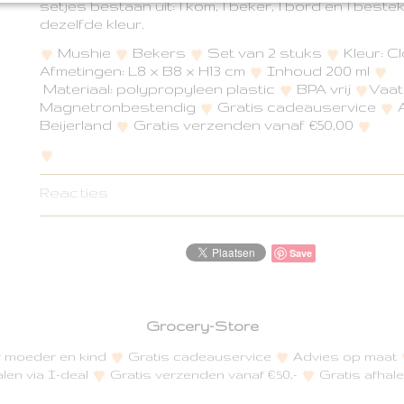
setjes bestaan uit: 1 kom, 1 beker, 1 bord en 1 beste
dezelfde kleur.
Mushie
Bekers
Set van 2 stuks
Kleur: Cl
Afmetingen: L8 x B8 x H13 cm
Inhoud 200 ml
Materiaal: polypropyleen plastic
BPA vrij
Vaat
Magnetronbestendig
Gratis cadeauservice
A
Beijerland
Gratis verzenden vanaf €50,00
Reacties
Save
Grocery-Store
or moeder en kind
Gratis cadeauservice
Advies op maat
alen via I-deal
Gratis verzenden vanaf €50,-
Gratis afhale