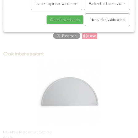
Later opnieuw tonen
Selectie toestaan
Reacties
Alles toestaan
Nee, niet akkoord
Save
Ook interessant
Mushie Placemat Stone