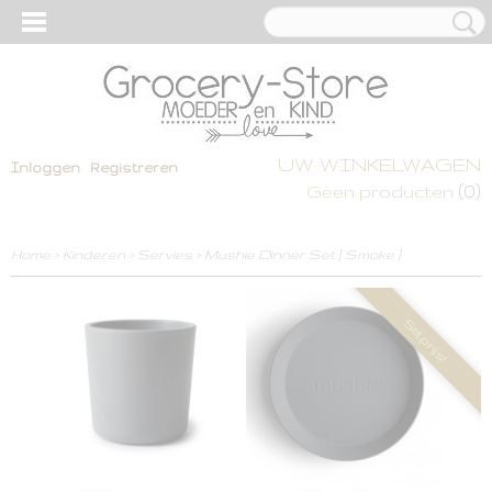
UW WINKELWAGEN
Inloggen
Registreren
(0)
Geen producten
Home
>
Kinderen
>
Servies
>
Mushie Dinner Set [ Smoke ]
Setprijs!