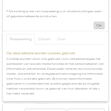
Hoge kleurvastheid
* De korting is niet van toepassing i.c.m. andere kortingen, sale
Bacterie werend
of gepersonaliseerde producten.
Hittebestendigheid
Ok
Mileuvriendelijk
De mooie pasteltinten matchen bij de anderen
Toestemming
Details
Over
producten van het Mushie servies. Het servies is
daardoor goed te mixen & matchen. Geef bijv. een
dinnerset cadeau voor een: zwangerschap,
Op deze website worden cookies gebruikt
babyshower, geboorte of verjaardag. Maak gebruik
Cookies worden door ons gebruikt voor verkeersanalyse, het
van de gratis cadeauservice en wij pakken het leuk
aanbieden van sociale media-functies en het personaliseren van
voor je in!
informatie en advertenties. Daarnaast verlenen we onze sociale
media-, advertentie- en analysepartners toegang tot informatie
Mushie
Dinnerset
Inhoud: 1 beker, 1 kom, 1
over hoe u onze site gebruikt. Zij kunnen deze informatie
bord, 1 besteksetje
Vorm: Rond
Kleur: Smoke
gebruiken in combinatie met andere gegevens die zij mogelijk
(donkergrijs)
Afmetingen: B19 xL 19 x H2,5 cm
hebben verzameld door uw gebruik van hun diensten of die u
Materiaal: polypropyleen plastic
BPA vrij
hen hebt verstrekt.
Vaatwasser en Magnetronbestendig
Gratis
cadeauservice
Afhalen in Oud-Beijerland
Gratis
verzenden vanaf €50,00