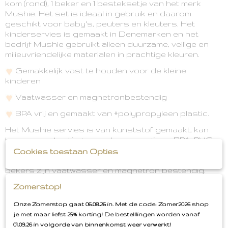
kom (rond), 1 beker en 1 besteksetje van het merk
Mushie. Het set is ideaal in gebruik en daarom
geschikt voor baby's, peuters en kleuters. Het
kinderservies is gemaakt in Denemarken en het
bedrijf Mushie gebruikt alleen duurzame, veilige en
milieuvriendelijke materialen in prachtige kleuren.
Gemakkelijk vast te houden voor de kleine
kinderen
Vaatwasser en magnetronbestendig
BPA vrij en gemaakt van *polypropyleen plastic.
Het Mushie servies is van kunststof gemaakt, kan
tegen een stootje, is geurloos en vrij van BPA, PVC
en ftalaten, 100% natuurlijk en is eco-vriendelijk. Het
Cookies toestaan Opties
materiaal is 100% BPA-vrij polypropyleen plastic. De
bekers zijn vaatwasser en magnetron bestendig.
Zomerstop!
Wat zijn eigenlijk de voordelen van polypropyleen
Onze Zomerstop gaat 06.08.26 in. Met de code: Zomer2026 shop
plastic?
je met maar liefst 25% korting! De bestelllingen worden vanaf
Sterk en hard materiaal
01.09.26 in volgorde van binnenkomst weer verwerkt!