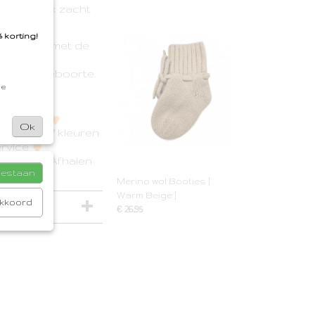
o heerlijk zacht
 korting!
ofjes dan met de
deaal
er en Geboorte.
de
Silt Green
Ok
kbaar in 7 kleuren
rvice
€50,00
Afhalen
toestaan
Merino wol Booties [
Warm Beige ]
akkoord
€ 26,95