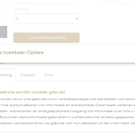
Aantal
IN WINKELWAGEN
s toestaan Opties
Omschrijving
Lodger zachte Babyslofjes Ciumbelle [ Silt Green ]
mming
Details
Over
Deze super zachte katoenen babyslofjes zijn ee
NewBorns. De binnen en buitenkant zijn gemaakt v
katoen. De voetjes blijven heerlijk warm en besch
website worden cookies gebruikt
ademende materiaal worden de voetjes niet klam in
orden door ons gebruikt voor verkeersanalyse, het aanbieden van socia
zomer.
en het personaliseren van informatie en advertenties. Daarnaast verlenen
De katoenen slofjes hebben rondom de enkels van 
edia-, advertentie- en analysepartners toegang tot informatie over hoe u 
sluiting met drukknoopjes. Hierdoor zijn de babysl
 Zij kunnen deze informatie gebruiken in combinatie met andere gegevens d
om aan te trekken. De ideale sluiting in combinatie 
hebben verzameld door uw gebruik van hun diensten of die u hen hebt ver
hiel voorkomt het uittrappen en uitglijden van de sl