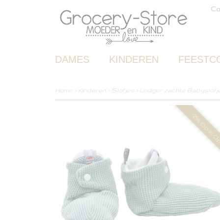
Co
DAMES
KINDEREN
FEESTC
Home
>
Kinderen
>
Slofjes
>
Lodger zachte Babyslofjes
-25% Op is O