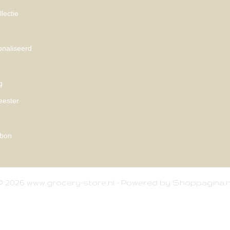
lectie
naliseerd
g
eester
bon
© 2026 www.grocery-store.nl - Powered by Shoppagina.n