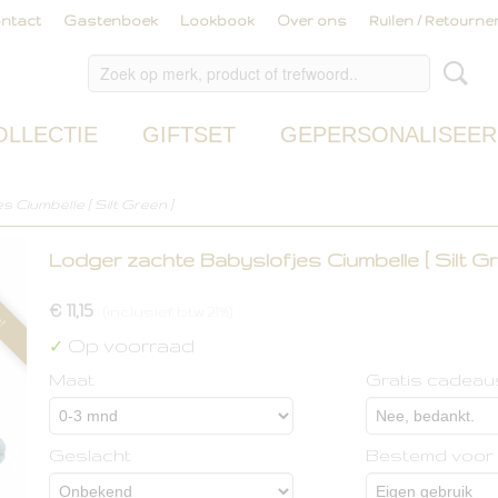
ntact
Gastenboek
Lookbook
Over ons
Ruilen / Retourne
OLLECTIE
GIFTSET
GEPERSONALISEER
 Ciumbelle [ Silt Green ]
Lodger zachte Babyslofjes Ciumbelle [ Silt Gr
p!
€ 11,15
(inclusief btw 21%)
Op voorraad
✓
Maat
Gratis cadeau
Geslacht
Bestemd voor