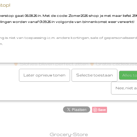
Voor de NewBorns zijn de slofjes ideaal omdat ze z
top!
en soepel zijn.
rstop gaat 06.08.26 in. Met de code: Zomer2026 shop je met maar liefst 25%
Hou jij ook zo van een complete look? Match de sl
llingen worden vanaf 01.09.26 in volgorde van binnenkomst weer verwerkt!
Ciumbelle rompertjes, mutsjes en swaddles. Een i
cadeaupakket voor een Zwangerschap, Babyshow
ng is niet van toepassing i.c.m. andere kortingen, sale of gepersonaliseer
n.
Babyslofje Ciumbelle
Maat: 0-3 mnd
Kleur: 
Materiaal: 100% gebreid katoen
Ademd
Beschi
Slofjes blijven perfect zitten
Gratis cadeause
Verzenden vanaf €3,95
gratis verzenden vanaf 
Later opnieuw tonen
Selectie toestaan
Alles 
in Oud-Beiijerland
Nee, niet 
Reacties
Save
Grocery-Store