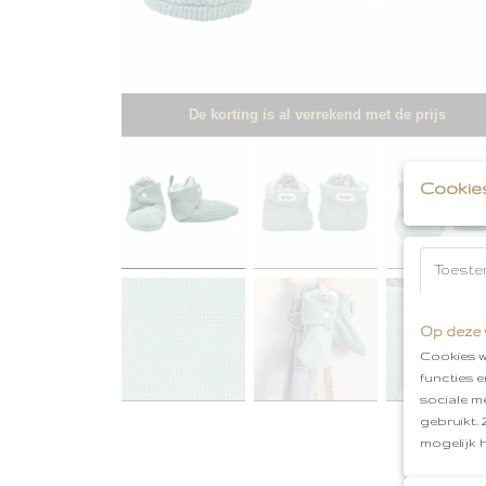
De korting is al verrekend met de prijs
Cookie
Toeste
Op deze 
Cookies w
functies 
sociale m
gebruikt.
mogelijk 