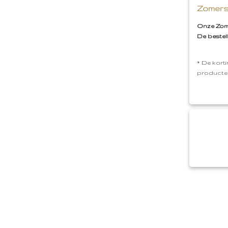
Zomers
Onze Zome
De bestel
* De korti
producte