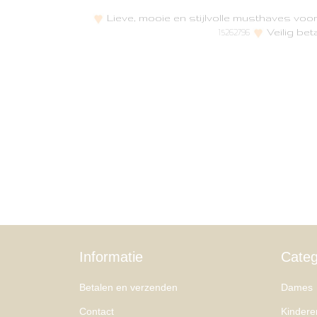
Lieve, mooie en stijlvolle musthaves vo
Veilig bet
15262796
Informatie
Categ
Betalen en verzenden
Dames
Contact
Kindere