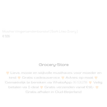
Mushie Vingertandenborstel [ Soft Lilac-Ivory ]
€ 9,95
Grocery-Store
Lieve, mooie en stijlvolle musthaves voor moeder en
kind
Gratis cadeauservice
Advies op maat
Gemakkelijk te bereiken via WhatsApp:
Veilig
06-15262796
betalen via I-deal
Gratis verzenden vanaf €50,-
Gratis afhalen in Oud-Beijerland