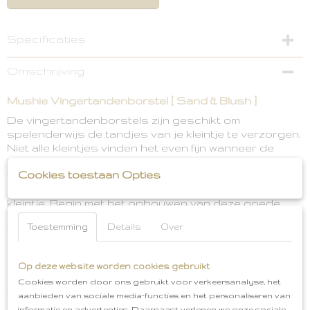
Specificaties
Productcode
Omschrijving
70.01301
Mushie Vingertandenborstel [ Sand & Blush ]
De vingertandenborstels zijn geschikt om
spelenderwijs de tandjes van je kleintje te verzorgen.
Niet alle kleintjes vinden het even fijn wanneer de
tandjes gepoetst moeten worden. Deze
Cookies toestaan Opties
vingertandenborstel is gemakkelijk op je vinger te
plaatsen en voelt zacht aan in het mondje van je
kleintje. Begin met het opbouwen van deze goede
gewoonten en zorg ervoor dat het poetsen soepel
Toestemming
Details
Over
verloopt. Zo begint op een makkelijke en eenvoudige
manier de mondverzorging van je kleintje waar jij en je
kinderen jarenlang profijt van kunnen hebben.
Op deze website worden cookies gebruikt
De vingertandenborstels zitten per twee stuks
Cookies worden door ons gebruikt voor verkeersanalyse, het
verpakt. Je kunt bijvoorbeeld één tandenborstel aan
aanbieden van sociale media-functies en het personaliseren van
je kleintje geven als afleiding en om alvast te wennen
informatie en advertenties. Daarnaast verlenen we onze sociale