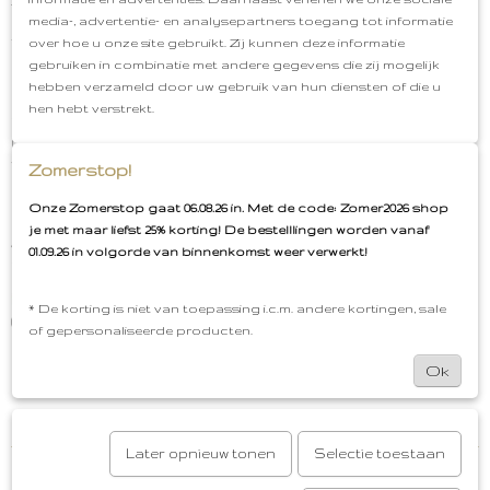
aan het dagelijkse gebruik ervan en één
media-, advertentie- en analysepartners toegang tot informatie
tandenborstel voor de volwassenen.
over hoe u onze site gebruikt. Zij kunnen deze informatie
gebruiken in combinatie met andere gegevens die zij mogelijk
De tandenborstels zijn gemaakt van siliconen en zijn
hebben verzameld door uw gebruik van hun diensten of die u
BPA vrij. Het siliconen is zacht en buigzaam materiaal
hen hebt verstrekt.
wat niet schadelijk is voor je kleintje. De bultjes op de
rug helpen bij doorkomende tandjes en geeft
verlichting. (Let op: het is geen bijtring) De
Zomerstop!
borstelharen zorgen ervoor dat de tanden van je
kleintje schoon blijven.
Onze Zomerstop gaat 06.08.26 in. Met de code: Zomer2026 shop
je met maar liefst 25% korting! De bestelllingen worden vanaf
Je kunt de vingertandenborstels reinigen met warm
01.09.26 in volgorde van binnenkomst weer verwerkt!
water door het heel goed af te spoelen.
Vingertandenborstel
Kleuren: Sand & Blush
* De korting is niet van toepassing i.c.m. andere kortingen, sale
(oudroze)
Materiaal: Siliconen en BPA vrij
P. 2
of gepersonaliseerde producten.
stuks verpakt
Gratis cadeauservice
Afhalen in
Oud-Beijerland
Gratis verzenden vanaf €50,00
Ok
Later opnieuw tonen
Selectie toestaan
Reacties