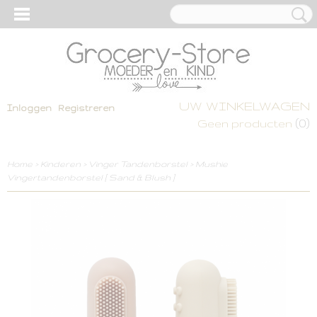
UW WINKELWAGEN
Inloggen
Registreren
(0)
Geen producten
Home
>
Kinderen
>
Vinger Tandenborstel
>
Mushie
Vingertandenborstel [ Sand & Blush ]