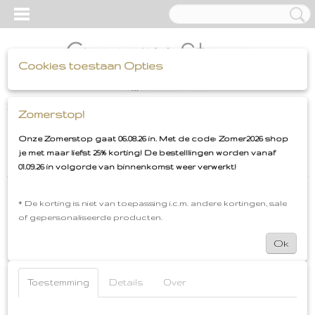
Cookies toestaan Opties
UW WINKELWAGEN
Inloggen
Registreren
Zomerstop!
(0)
Geen producten
Onze Zomerstop gaat 06.08.26 in. Met de code: Zomer2026 shop
je met maar liefst 25% korting! De bestelllingen worden vanaf
Home
>
Merken
01.09.26 in volgorde van binnenkomst weer verwerkt!
* De korting is niet van toepassing i.c.m. andere kortingen, sale
of gepersonaliseerde producten.
Ok
Toestemming
Details
Over