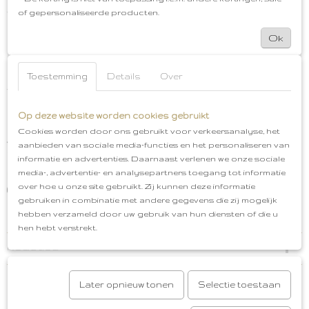
tandenborstel voor de volwassenen.
of gepersonaliseerde producten.
De tandenborstels zijn gemaakt van siliconen en zijn
Ok
BPA vrij. Het siliconen is zacht en buigzaam materiaal
wat niet schadelijk is voor je kleintje. De bultjes op de
rug helpen bij doorkomende tandjes en geeft
Toestemming
Details
Over
verlichting. (Let op: het is geen bijtring) De
borstelharen zorgen ervoor dat de tanden van je
Op deze website worden cookies gebruikt
kleintje schoon blijven.
Cookies worden door ons gebruikt voor verkeersanalyse, het
Je kunt de vingertandenborstels reinigen met warm
aanbieden van sociale media-functies en het personaliseren van
water door het heel goed af te spoelen.
informatie en advertenties. Daarnaast verlenen we onze sociale
media-, advertentie- en analysepartners toegang tot informatie
Vingertandenborstel
Kleuren: Soft Lilac-Ivory
over hoe u onze site gebruikt. Zij kunnen deze informatie
(lila & off-white)
Materiaal: Siliconen en BPA vrij
P. 2
gebruiken in combinatie met andere gegevens die zij mogelijk
stuks verpakt
Gratis cadeauservice
Afhalen in
hebben verzameld door uw gebruik van hun diensten of die u
Oud-Beijerland
Gratis verzenden vanaf €50,00
hen hebt verstrekt.
Reacties
Later opnieuw tonen
Selectie toestaan
Save