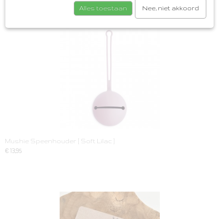
Alles toestaan
Nee, niet akkoord
Ook interessant
Mushie Speenhouder [ Soft Lilac ]
€ 13,95