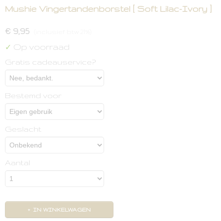
Mushie Vingertandenborstel [ Soft Lilac-Ivory ]
€ 9,95
(inclusief btw 21%)
Op voorraad
✓
Gratis cadeauservice?
Bestemd voor
Geslacht
Aantal
IN WINKELWAGEN