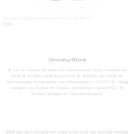
Mushie Vingertandenborstel [ Sand & Blush ]
€ 9,95
Grocery-Store
Lieve, mooie en stijlvolle musthaves voor moeder en
kind
Gratis cadeauservice
Advies op maat
Gemakkelijk te bereiken via WhatsApp:
Veilig
06-15262796
betalen via I-deal
Gratis verzenden vanaf €50,-
Gratis afhalen in Oud-Beijerland
Blijf op de hoogte en volg ons ook op social media!