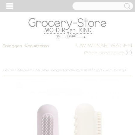
UW WINKELWAGEN
Inloggen
Registreren
(0)
Geen producten
Home
>
Merken
>
Mushie Vingertandenborstel [ Soft Lilac-Ivory ]