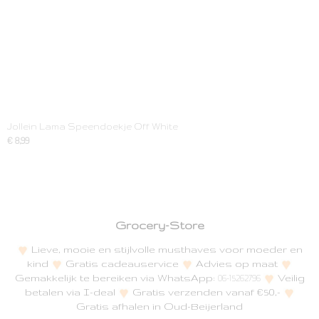
Jollein Lama Speendoekje Off White
€ 8,99
Grocery-Store
Lieve, mooie en stijlvolle musthaves voor moeder en
kind
Gratis cadeauservice
Advies op maat
Gemakkelijk te bereiken via WhatsApp:
Veilig
06-15262796
betalen via I-deal
Gratis verzenden vanaf €50,-
Gratis afhalen in Oud-Beijerland