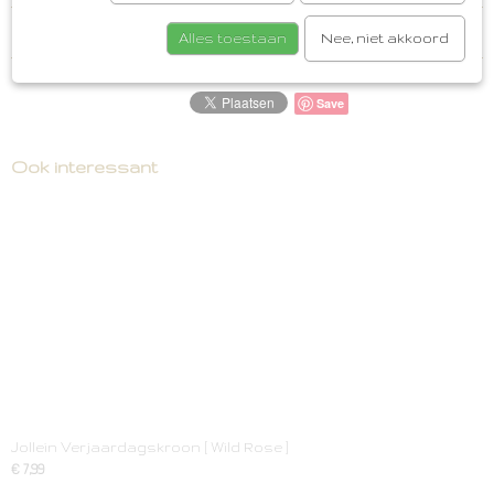
Reacties
Alles toestaan
Nee, niet akkoord
Save
Ook interessant
Jollein Verjaardagskroon [ Wild Rose ]
€ 7,99