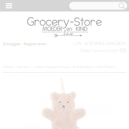
UW WINKELWAGEN
Inloggen
Registreren
(0)
Geen producten
Home
>
Merken
>
Jollein Speendoekje Teddy Bear [ Wild Rose ]