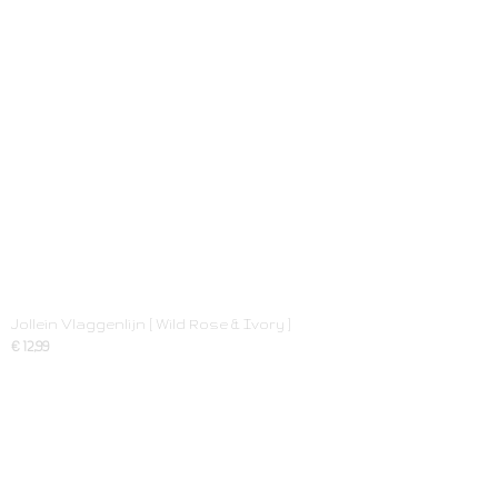
Jollein Vlaggenlijn [ Wild Rose & Ivory ]
€ 12,99