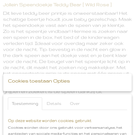
EAN code
Jollein Speendoekje Teddy Bear [ Wild Rose ]
8717329388796
Dit lieve teddy beer printje is onweerstaanbaar! Het
schattige beertje houdt jouw baby gezelschap. Maak
het speendoekje vast aan de speen van je kleintje.
Zo is het speentje vindbaar! Hiermee is zoeken naar
een speen in de box, het bed of de kinderwagen
verleden tijd. Ideaal voor overdag maar zeker ook
voor de nacht. Tip: bevestig in de nacht een glow in
the dark speen aan het doekje vast en je bent klaar
voor de nacht. De beugel van het speentje licht op in
de nacht, dit maakt het zoeken nog makkelijker. Met
het speendoekje grijp je de speen met één greep uit
de hoek van het bed en je kleintje kan weer verder
Cookies toestaan Opties
slapen. Zodra je kindje wat groter is en het zelf kan
grijpen en zoeken, is de speen dankzij dit
knuffeldoekje makkelijk terug te vinden.
Toestemming
Details
Over
Het speendoekje is gemaakt van een zachte stof
waar je kindje heerlijk mee kan kroelen en knuffelen.
En de vorm van het teddy beertjes maakt het een
Op deze website worden cookies gebruikt
extra gezellig doekje om mee te spelen. Je knoopt het
Cookies worden door ons gebruikt voor verkeersanalyse, het
knuffeldoekje gemakkelijk met het lusje vast aan de
aanbieden van sociale media-functies en het personaliseren van