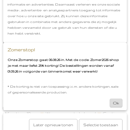
speen.
informatie en advertenties. Daarnaast verlenen we onze sociale
media-, advertentie- en analysepartners toegang tot informatie
Een speendoekje is veilig te gebruiken. Je clipt een
over hoe u onze site gebruikt. Zij kunnen deze informatie
speendoekje niet vast aan de kleertjes waardoor het
gebruiken in combinatie met andere gegevens die zij mogelijk
een 100% veilig slaapknuffeltje is.
hebben verzameld door uw gebruik van hun diensten of die u
hen hebt verstrekt.
Cadeautip
Een speendoekje is een ideaal cadeautje om te
geven voor een zwangerschap, babyshower of
Zomerstop!
geboorte. Combineer het met een speentje uit de
webshop en je hebt een perfect cadeau om te geven.
Onze Zomerstop gaat 06.08.26 in. Met de code: Zomer2026 shop
Maak gebruik van de gratis cadeauservice en wij
je met maar liefst 25% korting! De bestelllingen worden vanaf
pakken het als een leuk pakketje voor je in.
01.09.26 in volgorde van binnenkomst weer verwerkt!
In de webshop vind je nog meer leuke items van de
teddy Beer collectie in 3 verschillende kleuren. Mix &
* De korting is niet van toepassing i.c.m. andere kortingen, sale
Match!
of gepersonaliseerde producten.
Speendoekje
Teddy Bear
Kleur: Wild Rose
Ok
(oudroze achtige kleur)
Materiaal: 100% Polyester
Afmeting: 19 cm
Wassen: met de hand
Gratis
cadeauservice
Afhalen in Oud-Beijerland
Gratis
verzenden vanaf €50,00
Later opnieuw tonen
Selectie toestaan