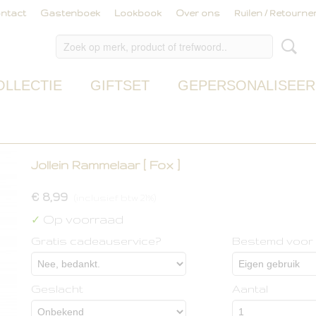
ntact
Gastenboek
Lookbook
Over ons
Ruilen / Retourne
OLLECTIE
GIFTSET
GEPERSONALISEER
Jollein Rammelaar [ Fox ]
€ 8,99
(inclusief btw 21%)
Op voorraad
✓
Gratis cadeauservice?
Bestemd voor
Geslacht
Aantal