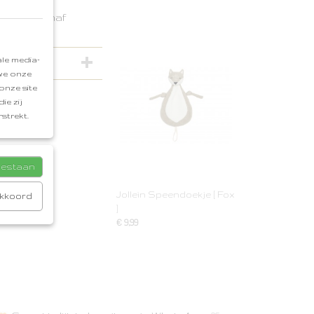
n in Oud-
enden vanaf
le media-
 we onze
onze site
ie zij
strekt.
toestaan
Jollein Speendoekje [ Fox
akkoord
]
€ 9,99