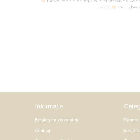
Lieve, mooie en stijlvolle musthaves vo
Veilig bet
15262796
Informatie
Categ
Betalen en verzenden
Dames
Contact
Kindere