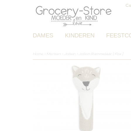
Co
DAMES
KINDEREN
FEESTC
Home
>
Merken
>
Jollein
>
Jollein Rammelaar [ Fox ]