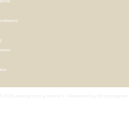
lectie
naliseerd
g
eester
bon
© 2026 www.grocery-store.nl - Powered by Shoppagina.n