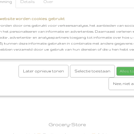
CE gecertificeerd
Formaat: 5x13x21,5 cm
Afhale
mming
Details
Over
beijerkand
Gratis cadeauservice
Gratis verz
€50,00
website worden cookies gebruikt
Reacties
orden door ons gebruikt voor verkeersanalyse, het aanbieden van socia
en het personaliseren van informatie en advertenties. Daarnaast verlenen
edia-, advertentie- en analysepartners toegang tot informatie over hoe u 
 Zij kunnen deze informatie gebruiken in combinatie met andere gegevens d
Save
hebben verzameld door uw gebruik van hun diensten of die u hen hebt ver
Later opnieuw tonen
Selectie toestaan
Alles 
Nee, niet 
Grocery-Store