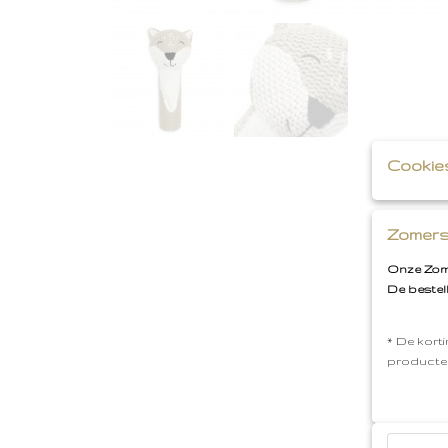
Cookie
Zomers
Onze Zome
De bestel
* De korti
producte