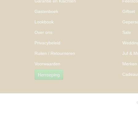
Garantie en Klachten
Feestcol
Gastenboek
Giftset
Lookbook
Geperso
Over ons
Sale
Privacybeleid
Weddin
Ruilen / Retourneren
Juf & M
Voorwaarden
Merken
Herroeping
Cadeau