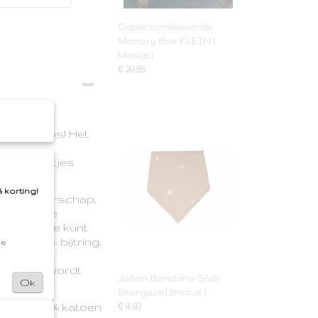
Gepersonaliseerde
Memory Box KLEIN [
Meisje ]
€ 24,95
je er op los! Het
iele belletjes
heeft.
 korting!
een Zwangerschap,
an is deze
 geven. Je kunt
llectie: bijtring,
de
e gratis
ing mooi wordt
Jollein Bandana Slab
Ok
Stargaze [ Biscuit ]
riaal: 100% katoen
€ 4,50