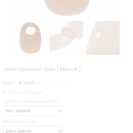
Jollein badstof Slab [ Biscuit ]
€ 4,49
€ 5,99
(inclusief btw 21%)
Op voorraad
✓
Gratis cadeauservice?
Bestemd voor