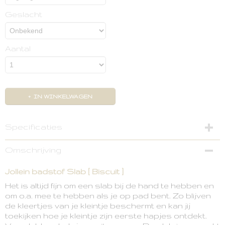
Geslacht
Aantal
IN WINKELWAGEN
Specificaties
Productcode
Omschrijving
029-566-00103
EAN code
Jollein badstof Slab [ Biscuit ]
8717329368880
Het is altijd fijn om een slab bij de hand te hebben en
om o.a. mee te hebben als je op pad bent. Zo blijven
de kleertjes van je kleintje beschermt en kan jij
toekijken hoe je kleintje zijn eerste hapjes ontdekt.