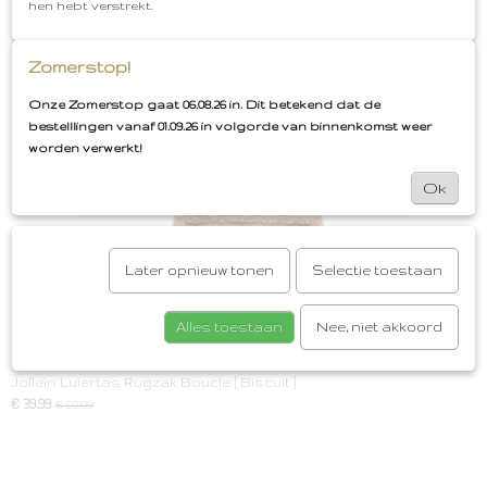
hen hebt verstrekt.
Save
Zomerstop!
Ook interessant
Onze Zomerstop gaat 06.08.26 in. Dit betekend dat de
bestelllingen vanaf 01.09.26 in volgorde van binnenkomst weer
worden verwerkt!
Ok
Later opnieuw tonen
Selectie toestaan
Alles toestaan
Nee, niet akkoord
Jollein Luiertas Rugzak Boucle [ Biscuit ]
€ 39,99
€ 59,99