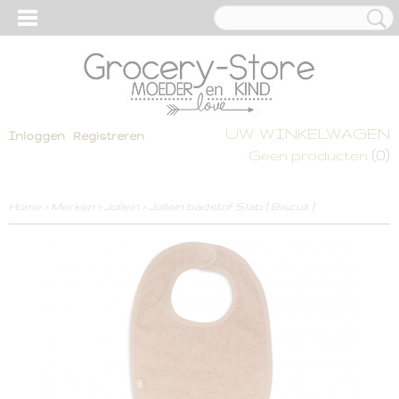
UW WINKELWAGEN
Inloggen
Registreren
(0)
Geen producten
Home
>
Merken
>
Jollein
>
Jollein badstof Slab [ Biscuit ]