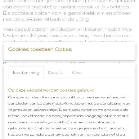
Van slabben heb je nooit genoeg. De slab is gemaakt
van zachte badstof en neemt gemakkelijk vocht op.
De zachte slabben kan je gemakkelijk om en afdoen
met de speciale klittenbandsluiting.
Van deze badstof producten en kleuren hebben we
badjasjes (1-2 jaar), badcapes, lange washanden en
slabben in de shop online staan. Leuk om de items te
combineren voor als je opzoekt naar een leuk
Cookies toestaan Opties
cadeausetje om weg te geven.
De afmeting van de slab is 26x38 cm en de stof is
gemaakt van 90% badstof en 10% polyester. Het is
Toestemming
Details
Over
wasbaar tot 40 graden, kan gedroogd worden in de
droger en mag gestreken worden. Zie waslabel voor
verdere wasinstructies.
Op deze website worden cookies gebruikt
Cookies worden door ons gebruikt voor verkeersanalyse, het
Badstof Slab
Kleur: Biscuit
Materiaal: 90%
aanbieden van sociale media-functies en het personaliseren van
badstof en 10% polyester
Gratis cadeauservice
informatie en advertenties. Daarnaast verlenen we onze sociale
Afhalen in Oud-Beijerland
Gratis verzenden vanaf
media-, advertentie- en analysepartners toegang tot informatie
€50,00
over hoe u onze site gebruikt. Zij kunnen deze informatie
gebruiken in combinatie met andere gegevens die zij mogelijk
Reacties
hebben verzameld door uw gebruik van hun diensten of die u