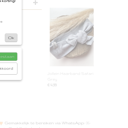
 korting!
de
Ok
toestaan
akkoord
Jollein Haarband Safari
Grey
€ 4,99
Gemakkelijk te bereiken via WhatsApp:
06-