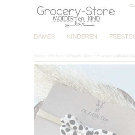
Co
DAMES
KINDEREN
FEESTC
Home
>
Merken
>
Oh Little Deer
>
Haarband Bobbi Dot