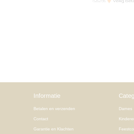
Veilig bet
15262796
Informatie
Categ
Betalen en verzenden
Dames
Contact
Kindere
Garantie en Klachten
Feestcol