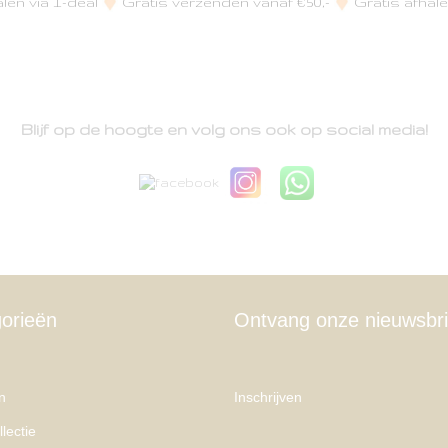
alen via I-deal
Gratis verzenden vanaf €50,-
Gratis afhale
Blijf op de hoogte en volg ons ook op social media!
orieën
Ontvang onze nieuwsbri
n
Inschrijven
lectie