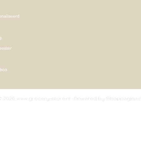
naliseerd
g
eester
bon
© 2026 www.grocery-store.nl - Powered by Shoppagina.n