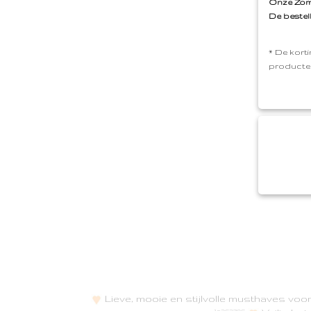
Onze Zome
De bestel
* De korti
producte
Lieve, mooie en stijlvolle musthaves vo