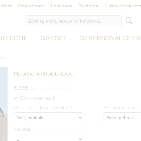
ntact
Gastenboek
Lookbook
Over ons
Ruilen / Retourne
OLLECTIE
GIFTSET
GEPERSONALISEER
ti
Haarband Bobbi Dotti
€ 7,95
(inclusief btw 21%)
Op voorraad
✓
Gratis cadeauservice?
Bestemd voor
Aantal