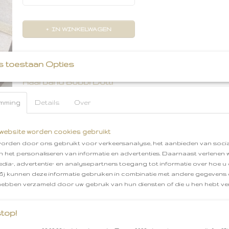
IN WINKELWAGEN
Omschrijving
s toestaan Opties
Haarband Bobbi Dotti
Deze prachtige leren strik is verkrijgbaar op een 
mming
Details
Over
haarbandje. De haarbandjes kunnen vanaf Newb
worden tot een jaar of 9 a 10 jaar. Het zachte nylo
ervoor dat het bandje fijn gedragen kan worden z
website worden cookies gebruikt
kleintje er last van heeft. De haarbandjes gaan er
orden door ons gebruikt voor verkeersanalyse, het aanbieden van socia
bandje is ontzettend rekbaar.
en het personaliseren van informatie en advertenties. Daarnaast verlenen
De haarbandjes geven ook ontzettend leuk weg t
edia-, advertentie- en analysepartners toegang tot informatie over hoe u 
voor een zwangerschap, babyshower, geboorte o
 Zij kunnen deze informatie gebruiken in combinatie met andere gegevens d
hebben verzameld door uw gebruik van hun diensten of die u hen hebt ver
Haarband
kleur: Dotti
Materiaal strik: 100% l
zacht Nylon
Gratis Cadeauservice
Afhalen in
Verzenden vanaf €1,95
Vanaf €50,00 gratis ver
top!