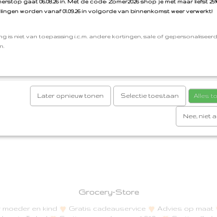
rstop gaat 06.08.26 in. Met de code: Zomer2026 shop je met maar liefst 25%
Reacties
llingen worden vanaf 01.09.26 in volgorde van binnenkomst weer verwerkt!
Save
ng is niet van toepassing i.c.m. andere kortingen, sale of gepersonaliseer
n.
Later opnieuw tonen
Selectie toestaan
Alles 
Nee, niet 
Grocery-Store
or moeder en kind
Gratis cadeauservice
Advies op maat