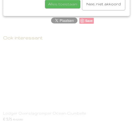
Reacties
Alles toestaan
Nee, niet akkoord
Save
Ook interessant
Lodger Overslagromper Ocean Ciumbelle
€ 9,75
€ 12,90