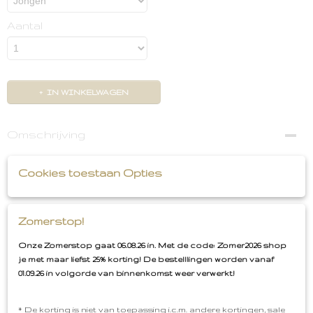
Aantal
IN WINKELWAGEN
Omschrijving
Deze stoere mutsjes Wild Animals Mustard houd het
Cookies toestaan Opties
hoofd van je kleintje lekker warm!
De mutsjes hebben een leuk knoopje bovenop en de
Zomerstop!
Mosterdgele kleur is momenteel ontzettend trendy. Een
prachtig najaars kleurtje. De mutsjes Wild Animals
Onze Zomerstop gaat 06.08.26 in. Met de code: Zomer2026 shop
Mustard zijn gemaakt van katoen met elastaan en is
je met maar liefst 25% korting! De bestelllingen worden vanaf
geschikt voor kleintjes van 0-6 maanden. Deze fijne en
01.09.26 in volgorde van binnenkomst weer verwerkt!
zachte stof, zorgt ervoor dat de mutsjes comfortabel zit.
Een mutsje is voor de pasgeboren baby's erg fijn omdat
ze zelf nog niet goed de temperatuur kunnen reguleren.
* De korting is niet van toepassing i.c.m. andere kortingen, sale