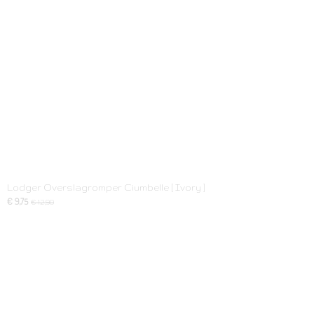
Lodger Overslagromper Ciumbelle [ Ivory ]
€ 9,75
€ 12,90