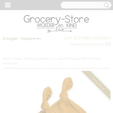
UW WINKELWAGEN
Inloggen
Registreren
(0)
Geen producten
Home
>
Sale
>
Baby's & Kinderen
>
Jollein Mutsjes Wild Animals
Mustard
-35% korting!