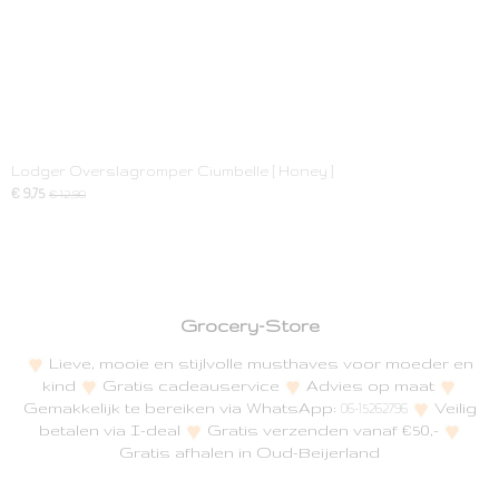
Lodger Overslagromper Ciumbelle [ Honey ]
€ 9,75
€ 12,90
Grocery-Store
Lieve, mooie en stijlvolle musthaves voor moeder en
kind
Gratis cadeauservice
Advies op maat
Gemakkelijk te bereiken via WhatsApp:
Veilig
06-15262796
betalen via I-deal
Gratis verzenden vanaf €50,-
Gratis afhalen in Oud-Beijerland