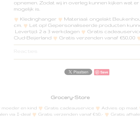
opnemen. Zodat wij in overleg kunnen kijken wat er
mogelijk is.
Kledinghanger
Materiaal: ongelakt Beukenho
cm.
Let op! Gepersonaliseerde producten kunne
Levertijd: 2 a 3 werkdagen
Gratis cadeauservi
Oud-Beijerland
Gratis verzenden vanaf €50,00
Reacties
Save
Grocery-Store
or moeder en kind
Gratis cadeauservice
Advies op maat
alen via I-deal
Gratis verzenden vanaf €50,-
Gratis afhale