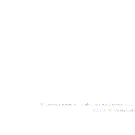
Lieve, mooie en stijlvolle musthaves vo
Veilig bet
15262796