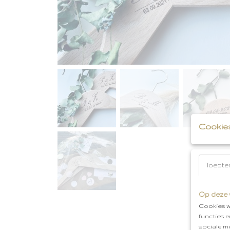
Cookie
Toeste
Op deze 
Cookies w
functies 
sociale m