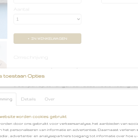
Aantal
IN WINKELWAGEN
Omschrijving
Kledinghanger [ Wedding ]
s toestaan Opties
Ga jij binnenkort trouwen? Hoe leuk is het dan om j
trouwpak op te hangen aan deze mooie kledinghang
kleine details die het soms doen. Vergeet er geen 
maken op de dag zelf. Wat een plaatje zal dat zijn!
mming
Details
Over
Ben jij nog opzoek naar een origineel cadeau voo
Een kledinghanger gebruikt iedereen, iedere dag! 
website worden cookies gebruikt
een gepersonaliseerde hanger cadeau te geven.
orden door ons gebruikt voor verkeersanalyse, het aanbieden van socia
onze gratis cadeauservice en wij pakken het leuk vo
en het personaliseren van informatie en advertenties. Daarnaast verlenen
edia-, advertentie- en analysepartners toegang tot informatie over hoe u 