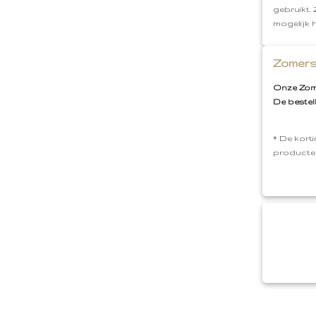
gebruikt.
mogelijk 
Zomers
Onze Zome
De bestel
* De korti
producte