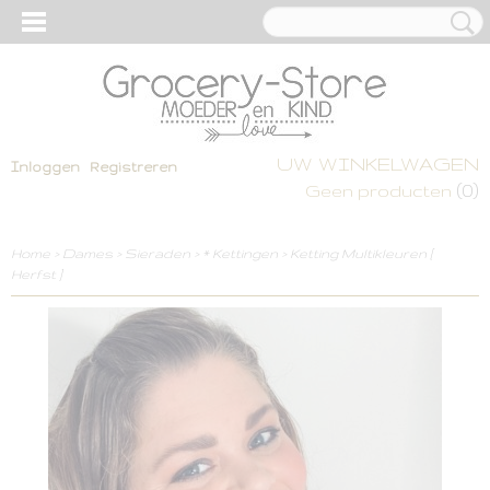
UW WINKELWAGEN
Inloggen
Registreren
(0)
Geen producten
Home
>
Dames
>
Sieraden
>
* Kettingen
>
Ketting Multikleuren [
Herfst ]