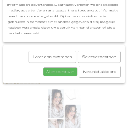
Een prachtig set!
informatie en advertenties. Daarnaast verlenen we onze sociale
media-, advertentie- en analysepartners toegang tot informatie
Ketting
Kleur: Multikleuren Herfst met Goud
over hoe u onze site gebruikt. Zij kunnen deze informatie
Materiaal: Natuursteen, Hematiet en Stainless Steel
gebruiken in combinatie met andere gegevens die zij mogelijk
Afmeting: 39 cm + 5 cm
Gratis cadeauservice
hebben verzameld door uw gebruik van hun diensten of die u
Afhalen in Oud-Beijerland
Gratis verzenden vanaf
hen hebt verstrekt.
€50,00
Reacties
Later opnieuw tonen
Selectie toestaan
Save
Alles toestaan
Nee, niet akkoord
Ook interessant