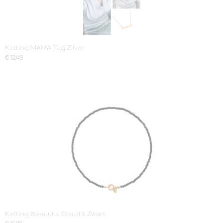
Ketting MAMA Tag Zilver
€ 12,49
Ketting Beautiful Goud & Zwart