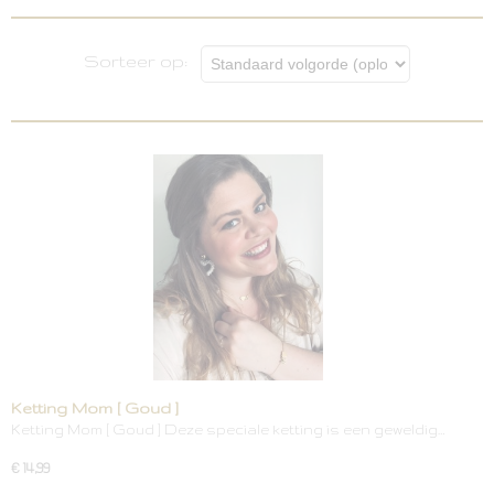
opties
Sorteer op:
Ketting Mom [ Goud ]
Ketting Mom [ Goud ] Deze speciale ketting is een geweldig…
€ 14,99