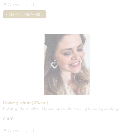
✓
Op voorraad
IN WINKELWAGEN
Ketting Mom [ Zilver ]
Ketting Mom [ Zilver ] Deze speciale ketting is een geweldig…
€ 14,99
✓
Op voorraad