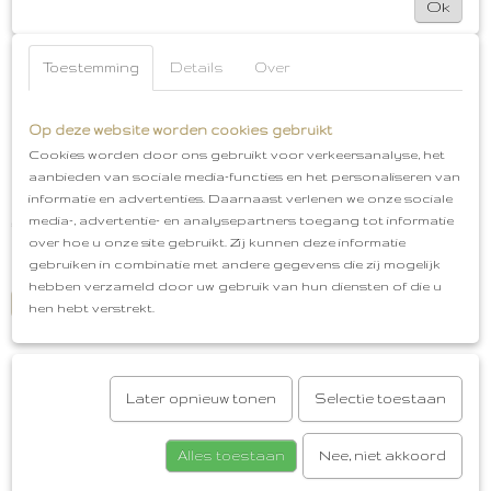
Ok
Toestemming
Details
Over
Op deze website worden cookies gebruikt
Cookies worden door ons gebruikt voor verkeersanalyse, het
Ketting Goud [ Wit ]
aanbieden van sociale media-functies en het personaliseren van
Ketting Goud [ Wit ] Deze prachtige ketting met platte witte…
informatie en advertenties. Daarnaast verlenen we onze sociale
media-, advertentie- en analysepartners toegang tot informatie
€ 17,95
over hoe u onze site gebruikt. Zij kunnen deze informatie
gebruiken in combinatie met andere gegevens die zij mogelijk
✓
Op voorraad
hebben verzameld door uw gebruik van hun diensten of die u
IN WINKELWAGEN
hen hebt verstrekt.
Later opnieuw tonen
Selectie toestaan
Alles toestaan
Nee, niet akkoord