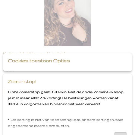
Ketting Multikleuren [ Herfst ]
Ketting Multikleuren [ Herfst ] Deze prachtige ketting…
Cookies toestaan Opties
€ 24,95
Zomerstop!
✓
Op voorraad
IN WINKELWAGEN
Onze Zomerstop gaat 06.08.26 in. Met de code: Zomer2026 shop
je met maar liefst 25% korting! De bestelllingen worden vanaf
01.09.26 in volgorde van binnenkomst weer verwerkt!
* De korting is niet van toepassing i.c.m. andere kortingen, sale
of gepersonaliseerde producten.