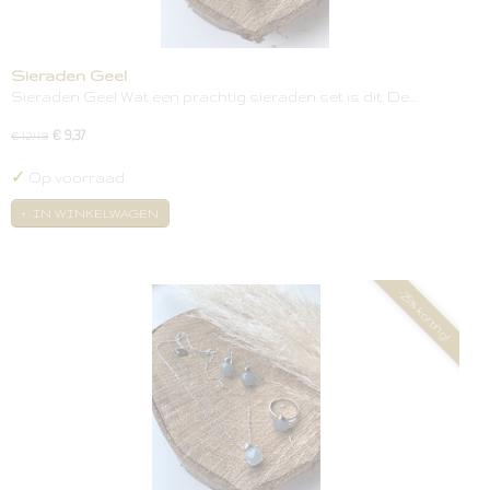
Sieraden Geel
Sieraden Geel Wat een prachtig sieraden set is dit. De…
€ 9,37
€ 12,49
✓
Op voorraad
IN WINKELWAGEN
-25% korting!