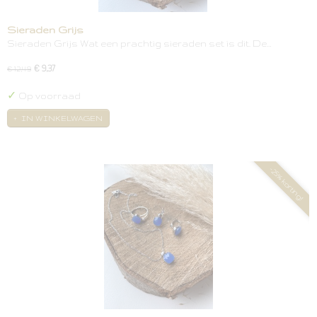
Sieraden Grijs
Sieraden Grijs Wat een prachtig sieraden set is dit. De…
€ 9,37
€ 12,49
✓
Op voorraad
IN WINKELWAGEN
-25% korting!