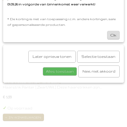
01.09.26 in volgorde van binnenkomst weer verwerkt!
* De korting is niet van toepassing i.c.m. andere kortingen, sale
of gepersonaliseerde producten.
Ok
Later opnieuw tonen
Selectie toestaan
Alles toestaan
Nee, niet akkoord
Haarstrik Panter [ Zwart/Wit ]
Haarstrik Panter [ Zwart/Wit ] Deze haarstrikken zijn…
€ 5,99
✓
Op voorraad
IN WINKELWAGEN