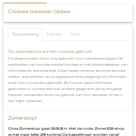
IN WINKELWAGEN
Cookies toestaan Opties
Toestemming
Details
Over
Op deze website worden cookies gebruikt
Cookies worden door ons gebruikt voor verkeersanalyse, het
aanbieden van sociale media-functies en het personaliseren van
informatie en advertenties. Daarnaast verlenen we onze sociale
media-, advertentie- en analysepartners toegang tot informatie
over hoe u onze site gebruikt. Zij kunnen deze informatie
gebruiken in combinatie met andere gegevens die zij mogelijk
hebben verzameld door uw gebruik van hun diensten of die u
Haarstrik Panter [ Beige ]
hen hebt verstrekt.
Haarstrik Panter [ Beige ] Deze haarstrikken zijn momenteel…
€ 5,99
Zomerstop!
✓
Op voorraad
Onze Zomerstop gaat 06.08.26 in. Met de code: Zomer2026 shop
IN WINKELWAGEN
je met maar liefst 25% korting! De bestelllingen worden vanaf