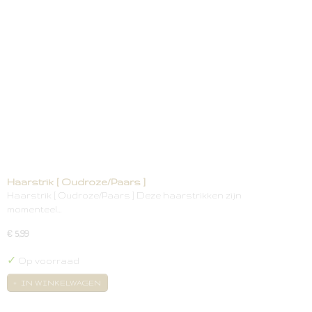
Haarstrik [ Oudroze/Paars ]
Haarstrik [ Oudroze/Paars ] Deze haarstrikken zijn
momenteel…
€ 5,99
✓
Op voorraad
IN WINKELWAGEN