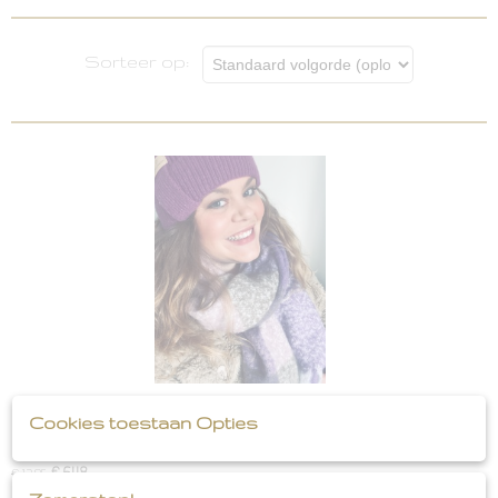
opties
Sorteer op:
Beanie Label [ Fuchsia ]
Cookies toestaan Opties
Beanie Label [ Fuchsia ] Beanie incl. leren label Kleur:…
€ 6,48
€ 12,95