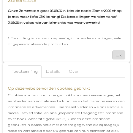
Zomerstop!
✓
Op voorraad
Onze Zomerstop gaat 06.08.26 in. Met de code: Zomer2026 shop
IN WINKELWAGEN
je met maar liefst 25% korting! De bestelllingen worden vanaf
01.09.26 in volgorde van binnenkomst weer verwerkt!
* De korting is niet van toepassing i.c.m. andere kortingen, sale
of gepersonaliseerde producten.
Grocery-Store
Ok
Lieve, mooie en stijlvolle musthaves voor moeder en
kind
Gratis cadeauservice
Advies op maat
Gemakkelijk te bereiken via WhatsApp:
Veilig
06-15262796
Toestemming
Details
Over
betalen via I-deal
Gratis verzenden vanaf €50,-
Gratis afhalen in Oud-Beijerland
Op deze website worden cookies gebruikt
Cookies worden door ons gebruikt voor verkeersanalyse, het
aanbieden van sociale media-functies en het personaliseren van
informatie en advertenties. Daarnaast verlenen we onze sociale
media-, advertentie- en analysepartners toegang tot informatie
Blijf op de hoogte en volg ons ook op social media!
over hoe u onze site gebruikt. Zij kunnen deze informatie
gebruiken in combinatie met andere gegevens die zij mogelijk
hebben verzameld door uw gebruik van hun diensten of die u