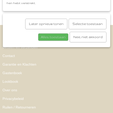
hen hebt verstrekt.
Later opnieuw tonen
Selectie toestaan
Informatie
Alles toestaan
Nee, niet akkoord
Betalen en verzenden
Contact
Garantie en Klachten
Gastenboek
Lookbook
Over ons
Privacybeleid
Ruilen / Retourneren