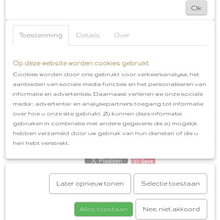
pakken het leuk voor je in!
Ok
Ketting
Kleur: Goud & Bruin
Materiaal:
Natuursteen, Hematiet en Stainless Steel
Toestemming
Details
Over
Afmeting: 39 cm + 5 cm
Gratis cadeauservice
Afhalen in Oud-Beijerland
Gratis verzenden vanaf
€50,00
Op deze website worden cookies gebruikt
Cookies worden door ons gebruikt voor verkeersanalyse, het
aanbieden van sociale media-functies en het personaliseren van
informatie en advertenties. Daarnaast verlenen we onze sociale
media-, advertentie- en analysepartners toegang tot informatie
over hoe u onze site gebruikt. Zij kunnen deze informatie
gebruiken in combinatie met andere gegevens die zij mogelijk
Reacties
hebben verzameld door uw gebruik van hun diensten of die u
hen hebt verstrekt.
Save
Later opnieuw tonen
Selectie toestaan
Ook interessant
Alles toestaan
Nee, niet akkoord