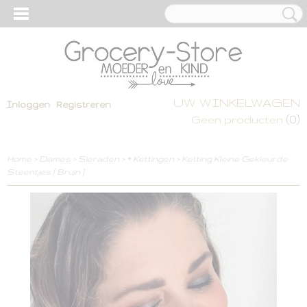
UW WINKELWAGEN
Inloggen
Registreren
(0)
Geen producten
Home
>
Dames
>
Sieraden
>
* Kettingen
>
Ketting Kleine Gekleurde
Steentjes [ Bruin ]