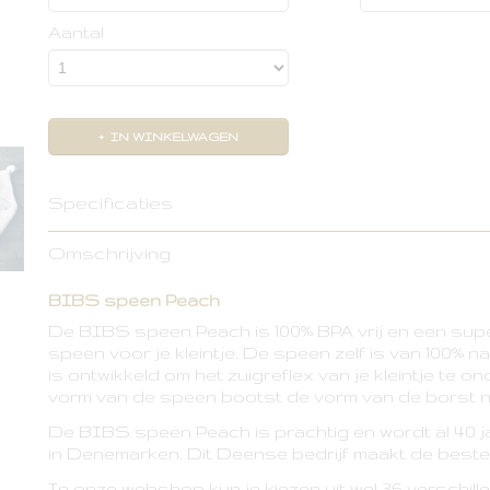
Aantal
IN WINKELWAGEN
Specificaties
Productcode leverancier
70.000.120
Omschrijving
BIBS speen Peach
De BIBS speen Peach is 100% BPA vrij en een sup
speen voor je kleintje. De speen zelf is van 100% na
is ontwikkeld om het zuigreflex van je kleintje te 
vorm van de speen bootst de vorm van de borst n
De BIBS speen Peach is prachtig en wordt al 40 
in Denemarken. Dit Deense bedrijf maakt de best
In onze webshop kun je kiezen uit wel 36 verschill