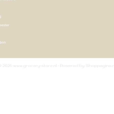
g
eester
bon
© 2026 www.grocery-store.nl - Powered by Shoppagina.n