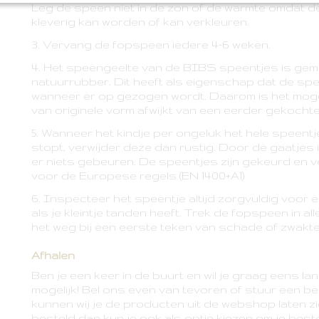
Leg de speen niet in de zon of de warmte omdat 
kleverig kan worden of kan verkleuren.
3. Vervang de fopspeen iedere 4-6 weken.
4. Het speengeelte van de BIBS speentjes is gem
natuurrubber. Dit heeft als eigenschap dat de sp
wanneer er op gezogen wordt. Daarom is het moge
van originele vorm afwijkt van een eerder gekocht
5. Wanneer het kindje per ongeluk het hele speent
stopt, verwijder deze dan rustig. Door de gaatjes i
er niets gebeuren. De speentjes zijn gekeurd en v
voor de Europese regels (EN 1400+A1)
6. Inspecteer het speentje altijd zorgvuldig voor e
als je kleintje tanden heeft. Trek de fopspeen in all
het weg bij een eerste teken van schade of zwakte
Afhalen
Ben je een keer in de buurt en wil je graag eens l
mogelijk! Bel ons even van tevoren of stuur een beri
kunnen wij je de producten uit de webshop laten zi
besteld dan kun je ook als optie kiezen om je beste