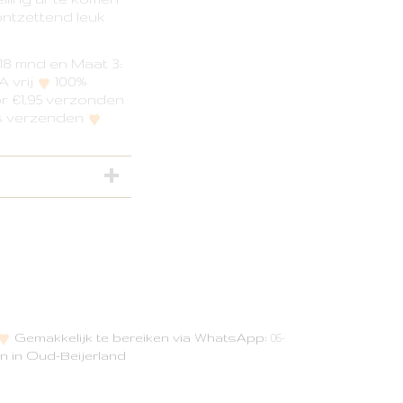
ontzettend leuk
-18 mnd en Maat 3:
 vrij
100%
 €1,95 verzonden
is verzenden
Gemakkelijk te bereiken via WhatsApp:
06-
n in Oud-Beijerland