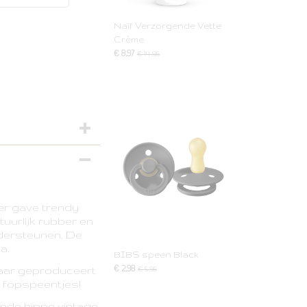
Naïf Verzorgende Vette
Crème
€ 8,97
€ 14,95
er gave trendy
tuurlijk rubber en
ondersteunen. De
a.
BIBS speen Black
€ 2,98
jaar geproduceert
€ 5,95
e fopspeentjes!
ende hippe vintage