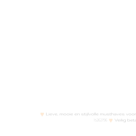
Lieve, mooie en stijlvolle musthaves vo
Veilig bet
15262796