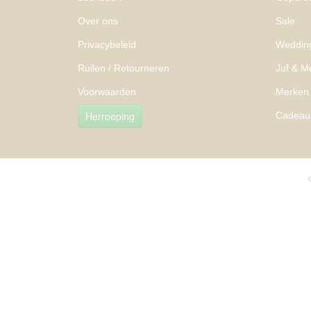
Over ons
Sale
Privacybeleid
Weddin
Ruilen / Retourneren
Juf & M
Voorwaarden
Merken
Herroeping
Cadeau