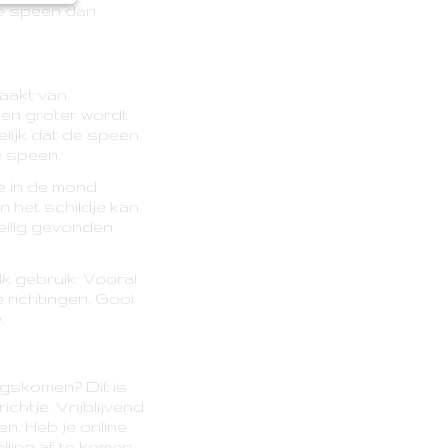
de speen dan
aakt van
een groter wordt
lijk dat de speen
e speen.
je in de mond
n het schildje kan
eilig gevonden
lk gebruik. Vooral
e richtingen. Gooi
.
angskomen? Dit is
chtje. Vrijblijvend
en. Heb je online
lling af te komen