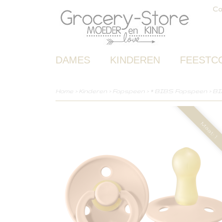
Co
DAMES
KINDEREN
FEESTC
Home
>
Kinderen
>
Fopspeen
>
* BIBS Fopspeen
>
BI
Maat: 1