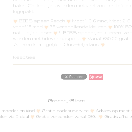
halen. Cadeautjes worden met veel zorg en liefde 
ingepakt!
BIBS speen Peach
Maat 1: 0-6 mnd, Maat 2: 6
vanaf 18 mnd
36 verschillende kleuren
100% BPA
natuurlijk rubber
4 BIBS speentjes kunnen voor
worden met brievenbuspost
Vanaf €50,00 grat
Afhalen is mogelijk in Oud-Beijerland
Reacties
Save
Grocery-Store
or moeder en kind
Gratis cadeauservice
Advies op maat
alen via I-deal
Gratis verzenden vanaf €50,-
Gratis afhale