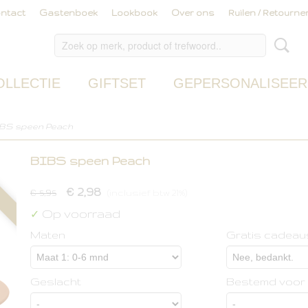
ntact
Gastenboek
Lookbook
Over ons
Ruilen / Retourne
OLLECTIE
GIFTSET
GEPERSONALISEER
BS speen Peach
BIBS speen Peach
€ 2,98
€ 5,95
(inclusief btw 21%)
Op voorraad
✓
Maten
Gratis cadeau
Geslacht
Bestemd voor