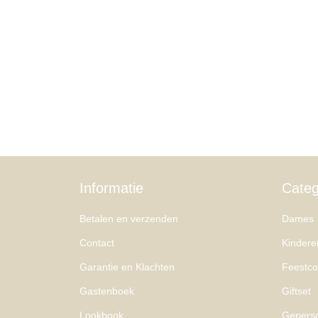
Informatie
Categ
Betalen en verzenden
Dames
Contact
Kindere
Garantie en Klachten
Feestcol
Gastenboek
Giftset
Lookbook
Geperso