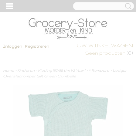
UW WINKELWAGEN
Inloggen
Registreren
(0)
Geen producten
Home
>
Kinderen
>
Kleding [50-56 t/m 1-2 Year]
>
* Rompers
>
Lodger
Overslagromper Silt Green Ciumbelle