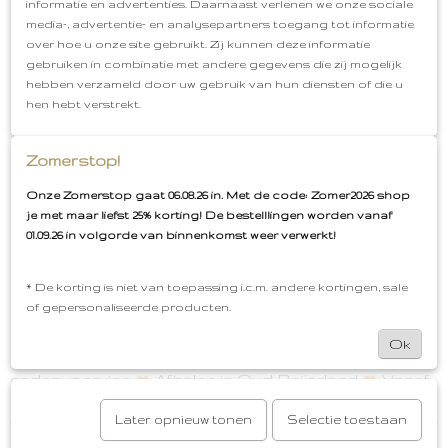
informatie en advertenties. Daarnaast verlenen we onze sociale
krijgt je kleintje het niet snel warm. Daarom is deze
media-, advertentie- en analysepartners toegang tot informatie
romper ook perfect om te dragen in de zomer. De
over hoe u onze site gebruikt. Zij kunnen deze informatie
overslagromper is Oeko=Tex gecertificeerd en dus
gebruiken in combinatie met andere gegevens die zij mogelijk
vrij van schadelijke stoffen. Bij de beentjes zitten er
hebben verzameld door uw gebruik van hun diensten of die u
extra plooitjes zodat er meer ruimte is voor de luier
hen hebt verstrekt.
en de randen niet knellen bij de bovenbeentjes.
Combineer deze leuke romper met de bijpassende
Zomerstop!
slofjes, swaddles, krabwantjes en babymutjes en
creëer het ideale cadeaupakket of maak je
Onze Zomerstop gaat 06.08.26 in. Met de code: Zomer2026 shop
babyuitzet compleet!
je met maar liefst 25% korting! De bestelllingen worden vanaf
01.09.26 in volgorde van binnenkomst weer verwerkt!
Overslagromper
Kleur: Silt Green Ciumbelle
Materiaal: 100% gebreid katoen
Ademend en Zacht
Korte mouwen
Oeko-Tex Standard 100
* De korting is niet van toepassing i.c.m. andere kortingen, sale
certificering
Extra plooitjes bij billen voor ruimte
of gepersonaliseerde producten.
luier
Gemakkelijk aan en uittrekken door overslag
Perfect cadeautje voor: Zwangerschap,
Ok
Babyshower, Geboorte of Babyuitzet
Gratis
cadeauservice
Afhalen in Oud-Beijerland
Vanaf
€50,00 gratis verzenden
Later opnieuw tonen
Selectie toestaan
Reacties