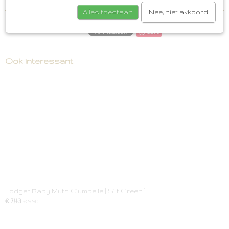
Alles toestaan
Nee, niet akkoord
Save
Ook interessant
Lodger Baby Muts Ciumbelle [ Silt Green ]
€ 7,43
€ 9,90