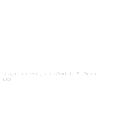
Lodger zachte Babyslofjes Ciumbelle [ Silt Green ]
€ 11,15