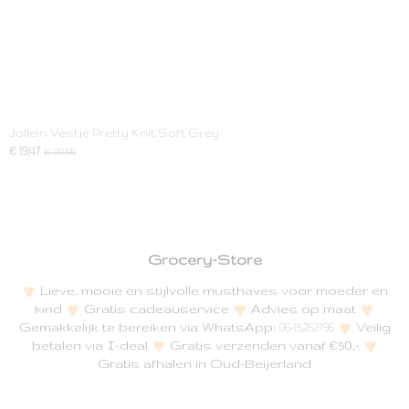
Jollein Vestje Pretty Knit Soft Grey
€ 19,47
€ 29,95
Grocery-Store
Lieve, mooie en stijlvolle musthaves voor moeder en
kind
Gratis cadeauservice
Advies op maat
Gemakkelijk te bereiken via WhatsApp:
Veilig
06-15262796
betalen via I-deal
Gratis verzenden vanaf €50,-
Gratis afhalen in Oud-Beijerland