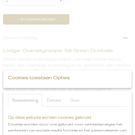
IN WINKELWAGEN
Omschrijving
Lodger Overslagromper Silt Green Ciumbelle
Deze mooie overslagromper van met korte mouw
heeft een handige overslag en is gemaakt van stijlvol
wafelkatoen. Door de overslag is het gemakkelijk om
je kleintje aan te kleden. Aan de voorzijde van de
Cookies toestaan Opties
romper zijn drukknoopjes bevestigd waardoor je
niets over het hoofdje van je kleintje hoetft te
trekken. Daarom is deze romper zeker voor de
Toestemming
Details
Over
NewBorns uitermate geschikt.
Luchtige en zachte romper voor lente en zomer
Op deze website worden cookies gebruikt
De overslagromper Silt Green Ciumbelle met korte
Cookies worden door ons gebruikt voor verkeersanalyse, het
mouwen is gemaakt van 100% gebreid katoen.
aanbieden van sociale media-functies en het personaliseren van
Daardoor zijn de rompers luchtig en ademend en