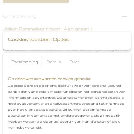
Omschrijving
Jollein Rammelaar Moon [ Ash green ]
Als je ziet dat je kleintje begint met grijpen dan is een
Cookies toestaan Opties
rammelaar erg leuk en uitdagend. Oefenen om de
rammelaar vast te houden is al moeilijk genoeg in het
begin. Wanneer je de rammelaar heen en weer
beweegd maakt het belletje een zacht geluid. Dit
Toestemming
Details
Over
stimlueert de bewegingen. Het maantje is leuk om mee
te spelen maar ook nog eens super zacht! De
rammelaar is gemaakt van zachte teddy stof en is 11
Op deze website worden cookies gebruikt
cm groot. De maan rammelaar is verkrijgbaar in twee
Cookies worden door ons gebruikt voor verkeersanalyse, het
kleuren: Roze en Groen.
aanbieden van sociale media-functies en het personaliseren van
informatie en advertenties. Daarnaast verlenen we onze sociale
Dit item kan niet gewassen worden. Raadpleeg van
media-, advertentie- en analysepartners toegang tot informatie
tevoren altijd het waslabel voor verdere instructies.
over hoe u onze site gebruikt. Zij kunnen deze informatie
Maan Rammelaar
gebruiken in combinatie met andere gegevens die zij mogelijk
Kleur: Ash Green
Materiaal:
zachte teddy stof
hebben verzameld door uw gebruik van hun diensten of die u
Formaat: 11 cm groot
Kan niet
gewassen worden
hen hebt verstrekt.
Afhalen in Oud-Bijerland