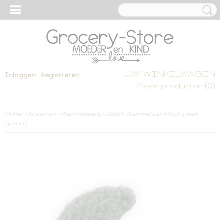
UW WINKELWAGEN
Inloggen
Registreren
(0)
Geen producten
Home
>
Kinderen
>
Rammelaars
>
Jollein Rammelaar Moon [ Ash
green ]