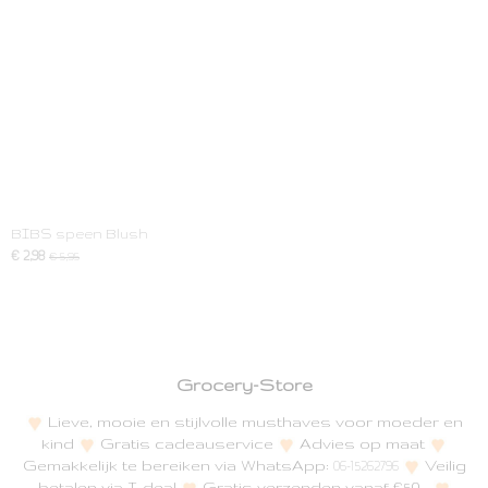
BIBS speen Blush
€ 2,98
€ 5,95
Grocery-Store
Lieve, mooie en stijlvolle musthaves voor moeder en
kind
Gratis cadeauservice
Advies op maat
Gemakkelijk te bereiken via WhatsApp:
Veilig
06-15262796
betalen via I-deal
Gratis verzenden vanaf €50,-