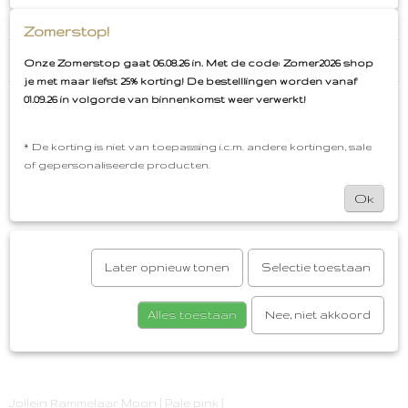
Gratis cadeauservice
Verzenden vanaf ,€3,95
Gratis verzenden vanaf €50,00
Zomerstop!
Reacties
Onze Zomerstop gaat 06.08.26 in. Met de code: Zomer2026 shop
je met maar liefst 25% korting! De bestelllingen worden vanaf
01.09.26 in volgorde van binnenkomst weer verwerkt!
Save
* De korting is niet van toepassing i.c.m. andere kortingen, sale
of gepersonaliseerde producten.
Ook interessant
Ok
Later opnieuw tonen
Selectie toestaan
Alles toestaan
Nee, niet akkoord
Jollein Rammelaar Moon [ Pale pink ]