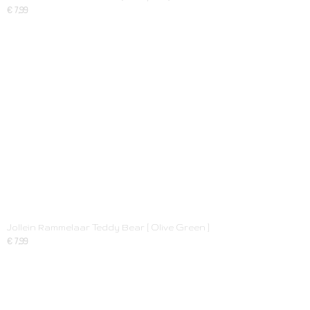
€ 7,99
Jollein Rammelaar Teddy Bear [ Olive Green ]
€ 7,99