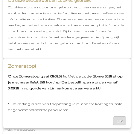
Op deze website worden cookies gebruikt
van de barnsteen is ook ideaal wanneer er tandjes
Cookies worden door ons gebruikt voor verkeersanalyse, het
doorkomen bij je baby.
aanbieden van sociale media-functies en het personaliseren van
informatie en advertenties. Daarnaast verlenen we onze sociale
media-, advertentie- en analysepartners toegang tot informatie
De kettinkjes zijn er in drie kleuren (cognac, multi
over hoe u onze site gebruikt. Zij kunnen deze informatie
colour en vanille) en hebben een gemakkelijke
gebruiken in combinatie met andere gegevens die zij mogelijk
draaisluiting. Ze zijn verkrijgbaar in twee verschillende
hebben verzameld door uw gebruik van hun diensten of die u
maten: 32 cm (baby), 38 cm (kids). Na verloop van tijd
hen hebt verstrekt.
kunnen de knoopjes tussen de kralen iets strakker
worden getrokken waardoor de ketting iets groter
wordt.
Zomerstop!
Leg de ketting niet in de directe zon omdat
Onze Zomerstop gaat 06.08.26 in. Met de code: Zomer2026 shop
barnsteen hierdoor bros kan worden. Wil je de
je met maar liefst 25% korting! De bestelllingen worden vanaf
ketting reinigen? Spoel hem dan af met water, gebruik
01.09.26 in volgorde van binnenkomst weer verwerkt!
geen zeep of andere reinigingsmiddelen. Vermijd
contact met parfum en andere
verzorgingsproducten.
* De korting is niet van toepassing i.c.m. andere kortingen, sale
of gepersonaliseerde producten.
Let op: Barnsteen sieraden bevatten kleine
onderdelen. Laat om deze reden kinderen onder de
Ok
drie jaar de sieraden niet dragen zonder toezicht van
volwassenen.