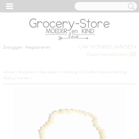
UW WINKELWAGEN
Inloggen
Registreren
(0)
Geen producten
Home
>
Kinderen
>
Sieraden
>
* Ketting
>
Coni Barnsteen Ketting
Baby [ Vanille ]