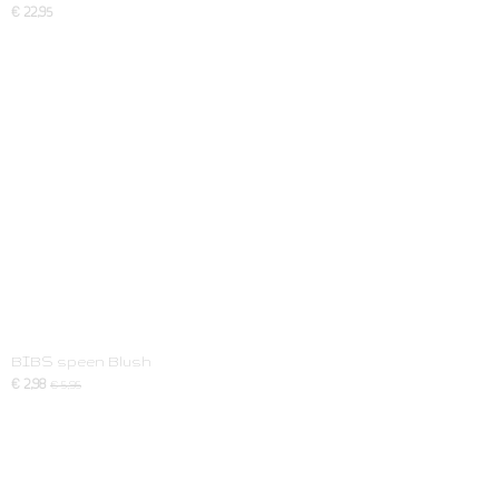
€ 22,95
BIBS speen Blush
€ 2,98
€ 5,95