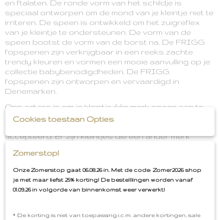
en ftalaten. De ronde vorm van het schildje is
speciaal ontworpen om de mond van je kleintje niet te
irriteren. De speen is ontwikkeld om het zuigreflex
van je kleintje te ondersteunen. De vorm van de
speen bootst de vorm van de borst na. De FRIGG
fopspenen zijn verkrijgbaar in een reeks zachte
trendy kleuren en vormen een mooie aanvulling op je
collectie babybenodigdheden. De FRIGG
fopspenen zijn ontworpen en vervaardigd in
Denemarken.
Ons advies is om je kleintje één merk speen aan te
bieden. Bij de overstap naar een ander merk speen
Cookies toestaan Opties
is het altijd een gokje of je kleintje de nieuwe speen
accepteerd. Er zijn kleintjes die een ander merk
speen accepteren, sommige kleintjes hebben baat bij
Zomerstop!
afbouwen van een ander merk speen en het
opbouwen van een nieuw merk speen. Er zijn ook
Onze Zomerstop gaat 06.08.26 in. Met de code: Zomer2026 shop
kleintjes die een nieuw merk speen weigeren omdat
je met maar liefst 25% korting! De bestelllingen worden vanaf
ze gehecht zijn aan de speen die altijd aangeboden
01.09.26 in volgorde van binnenkomst weer verwerkt!
werd.
Omdat de FRIGG en BIBS speen zo goed als
* De korting is niet van toepassing i.c.m. andere kortingen, sale