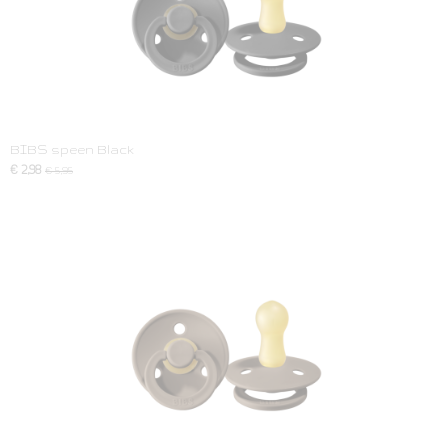
BIBS speen Black
€ 2,98
€ 5,95