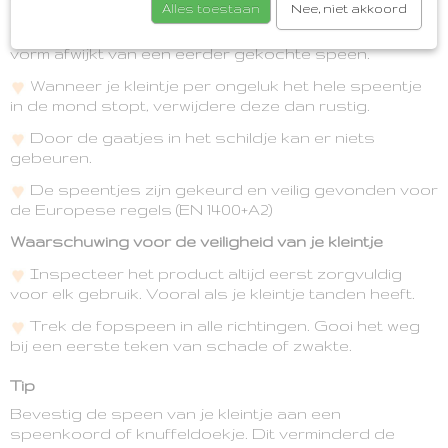
wordt.
Alles toestaan
Nee, niet akkoord
Het is daarom mogelijk dat de speen van originele
vorm afwijkt van een eerder gekochte speen.
Wanneer je kleintje per ongeluk het hele speentje
in de mond stopt, verwijdere deze dan rustig.
Door de gaatjes in het schildje kan er niets
gebeuren.
De speentjes zijn gekeurd en veilig gevonden voor
de Europese regels (EN 1400+A2)
Waarschuwing voor de veiligheid van je kleintje
Inspecteer het product altijd eerst zorgvuldig
voor elk gebruik. Vooral als je kleintje tanden heeft.
Trek de fopspeen in alle richtingen. Gooi het weg
bij een eerste teken van schade of zwakte.
Tip
Bevestig de speen van je kleintje aan een
speenkoord of knuffeldoekje. Dit verminderd de