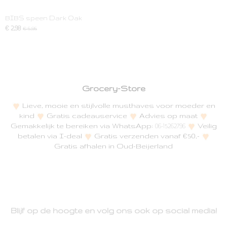
BIBS speen Dark Oak
€ 2,98
€ 5,95
Grocery-Store
Lieve, mooie en stijlvolle musthaves voor moeder en
kind
Gratis cadeauservice
Advies op maat
Gemakkelijk te bereiken via WhatsApp:
Veilig
06-15262796
betalen via I-deal
Gratis verzenden vanaf €50,-
Gratis afhalen in Oud-Beijerland
Blijf op de hoogte en volg ons ook op social media!