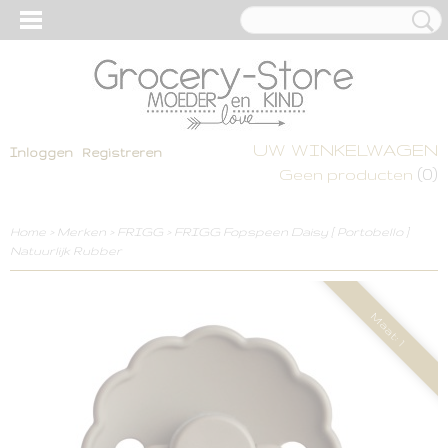
UW WINKELWAGEN
Inloggen
Registreren
(0)
Geen producten
Home
>
Merken
>
FRIGG
>
FRIGG Fopspeen Daisy [ Portobello ]
Natuurlijk Rubber
Maat: 1