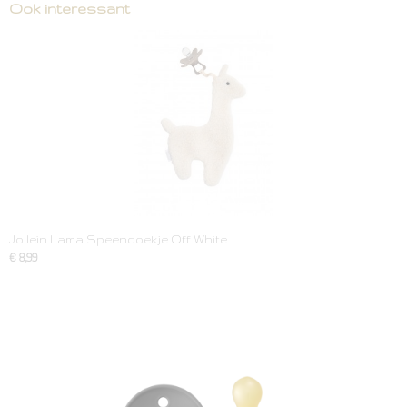
Ook interessant
Jollein Lama Speendoekje Off White
€ 8,99