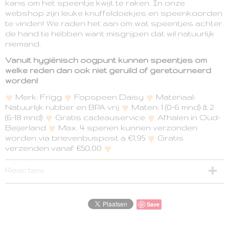
kans om het speentje kwijt te raken. In onze
webshop zijn leuke knuffeldoekjes en speenkoorden
te vinden! We raden het aan om wat speentjes achter
de hand te hebben want misgrijpen dat wil natuurlijk
niemand.
Vanuit hygiënisch oogpunt kunnen speentjes om
welke reden dan ook niet geruild of geretourneerd
worden!
Merk: Frigg
Fopspeen Daisy
Materiaal:
Natuurlijk rubber en BPA vrij
Maten: 1 (0-6 mnd) & 2
(6-18 mnd)
Gratis cadeauservice
Afhalen in Oud-
Beijerland
Max. 4 spenen kunnen verzonden
worden via brievenbuspost a €1,95
Gratis
verzenden vanaf €50,00
Reacties
Save