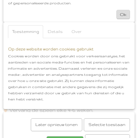
dezelfde vorm speen hebben. Kan er om deze reden
of gepersonaliseerde producten.
gemakkelijk afgewisseld worden. Bij de klanten die dit
geprobeerd hebben verliep dit moeiteloos.
Ok
Gebruiksinstructies
Toestemming
Details
Over
Voor het eerste gebruik de fopspeen 5 minuten in
gekookt water leggen.
Voor het verdere gebruik kan je de speen reinigen
Op deze website worden cookies gebruikt
door er kokend water over te gieten.
Cookies worden door ons gebruikt voor verkeersanalyse, het
aanbieden van sociale media-functies en het personaliseren van
Er kan water in de speen lopen. Wanneer de speen
informatie en advertenties. Daarnaast verlenen we onze sociale
is afgekoeld kan je dit eruit drukken.
media-, advertentie- en analysepartners toegang tot informatie
over hoe u onze site gebruikt. Zij kunnen deze informatie
De speen niet in de magnetronsterilisator of
gebruiken in combinatie met andere gegevens die zij mogelijk
vaatwasser reinigen, ook niet in de zon of de warmte
hebben verzameld door uw gebruik van hun diensten of die u
leggen. De speen kan dan kleverig worden of
hen hebt verstrekt.
verkleuren.
Vervang de speen elke 4-6 weken.
Het speengedeelte van de FRIGG speentjes is
Later opnieuw tonen
Selectie toestaan
gemaakt van natuurrubber. Dit heeft als eigenschap
dat de speen groter wordt wanneer er op gezogen