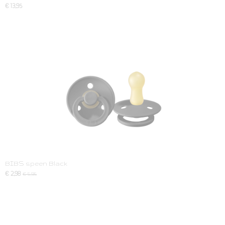
€ 13,95
BIBS speen Black
€ 2,98
€ 5,95