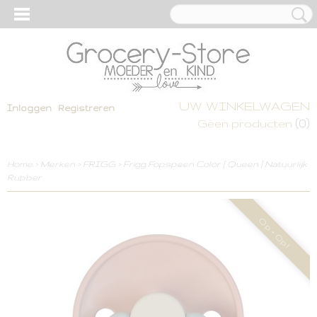
UW WINKELWAGEN
Inloggen
Registreren
(0)
Geen producten
Home
>
Merken
>
FRIGG
>
Frigg Fopspeen Color [ Queen ] Natuurlijk
Rubber
Op = Op!