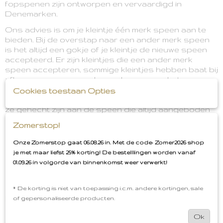
fopspenen zijn ontworpen en vervaardigd in
Denemarken.
Ons advies is om je kleintje één merk speen aan te
bieden. Bij de overstap naar een ander merk speen
is het altijd een gokje of je kleintje de nieuwe speen
accepteerd. Er zijn kleintjes die een ander merk
speen accepteren, sommige kleintjes hebben baat bij
afbouwen van een ander merk speen en het
opbouwen van een nieuw merk speen. Er zijn ook
Cookies toestaan Opties
kleintjes die een nieuw merk speen weigeren omdat
ze gehecht zijn aan de speen die altijd aangeboden
werd.
Zomerstop!
Omdat de FRIGG en BIBS speen zo goed als
Onze Zomerstop gaat 06.08.26 in. Met de code: Zomer2026 shop
dezelfde vorm speen hebben. Kan er om deze reden
je met maar liefst 25% korting! De bestelllingen worden vanaf
gemakkelijk afgewisseld worden. Bij de klanten die dit
01.09.26 in volgorde van binnenkomst weer verwerkt!
geprobeerd hebben verliep dit moeiteloos.
Gebruiksinstructies
* De korting is niet van toepassing i.c.m. andere kortingen, sale
Voor het eerste gebruik de fopspeen 5 minuten in
of gepersonaliseerde producten.
gekookt water leggen.
Ok