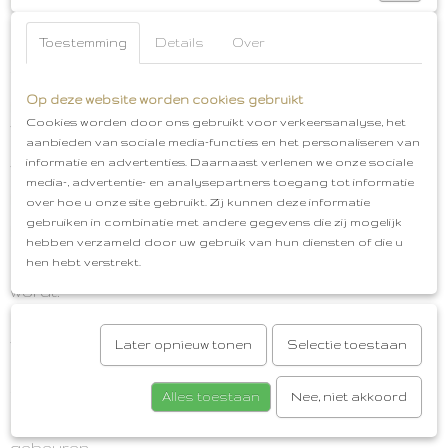
Voor het verdere gebruik kan je de speen reinigen
door er kokend water over te gieten.
Toestemming
Details
Over
Er kan water in de speen lopen. Wanneer de speen
is afgekoeld kan je dit eruit drukken.
Op deze website worden cookies gebruikt
De speen niet in de magnetronsterilisator of
Cookies worden door ons gebruikt voor verkeersanalyse, het
vaatwasser reinigen, ook niet in de zon of de warmte
aanbieden van sociale media-functies en het personaliseren van
leggen. De speen kan dan kleverig worden of
informatie en advertenties. Daarnaast verlenen we onze sociale
verkleuren.
media-, advertentie- en analysepartners toegang tot informatie
Vervang de speen elke 4-6 weken.
over hoe u onze site gebruikt. Zij kunnen deze informatie
gebruiken in combinatie met andere gegevens die zij mogelijk
Het speengedeelte van de FRIGG speentjes is
hebben verzameld door uw gebruik van hun diensten of die u
gemaakt van natuurrubber. Dit heeft als eigenschap
hen hebt verstrekt.
dat de speen groter wordt wanneer er op gezogen
wordt.
Het is daarom mogelijk dat de speen van originele
vorm afwijkt van een eerder gekochte speen.
Later opnieuw tonen
Selectie toestaan
Wanneer je kleintje per ongeluk het hele speentje
in de mond stopt, verwijdere deze dan rustig.
Alles toestaan
Nee, niet akkoord
Door de gaatjes in het schildje kan er niets
gebeuren.