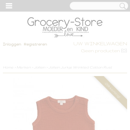
UW WINKELWAGEN
Inloggen
Registreren
(0)
Geen producten
Home
>
Merken
>
Jollein
>
Jollein Jurkje Wrinkled Cotton Rust
-25% korting!