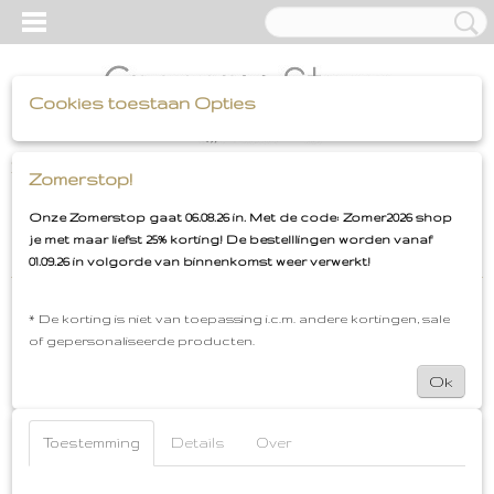
Cookies toestaan Opties
UW WINKELWAGEN
Inloggen
Registreren
Zomerstop!
(0)
Geen producten
Onze Zomerstop gaat 06.08.26 in. Met de code: Zomer2026 shop
je met maar liefst 25% korting! De bestelllingen worden vanaf
Home
>
Dames
>
Haaraccessoires
>
* Haarelastiekjes
01.09.26 in volgorde van binnenkomst weer verwerkt!
Helaas bevinden er zich in deze categorie nog geen
* De korting is niet van toepassing i.c.m. andere kortingen, sale
producten.
of gepersonaliseerde producten.
Ok
Probeert u het later nog eens!
Toestemming
Details
Over
Grocery-Store