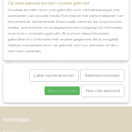
Lieve, mooie en stijlvolle musthaves voor moeder en
Op deze website worden cookies gebruikt
kind
Gratis cadeauservice
Advies op maat
Cookies worden door ons gebruikt voor verkeersanalyse, het
Gemakkelijk te bereiken via WhatsApp:
Veilig
06-15262796
aanbieden van sociale media-functies en het personaliseren van
betalen via I-deal
Gratis verzenden vanaf €50,-
informatie en advertenties. Daarnaast verlenen we onze sociale
Gratis afhalen in Oud-Beijerland
media-, advertentie- en analysepartners toegang tot informatie
over hoe u onze site gebruikt. Zij kunnen deze informatie
gebruiken in combinatie met andere gegevens die zij mogelijk
hebben verzameld door uw gebruik van hun diensten of die u
hen hebt verstrekt.
Blijf op de hoogte en volg ons ook op social media!
Later opnieuw tonen
Selectie toestaan
Alles toestaan
Nee, niet akkoord
Informatie