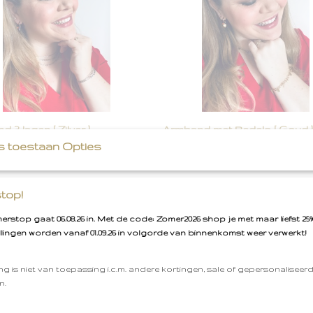
 3 lagen [ Zilver ]
Armband met Bedels [ Goud ]
 3 lagen [ Zilver ] Armband
Armband met Bedels [ Goud ] A
s toestaan Opties
ilver…
Kleur: Goudr…
€ 14,95
top!
rstop gaat 06.08.26 in. Met de code: Zomer2026 shop je met maar liefst 25%
llingen worden vanaf 01.09.26 in volgorde van binnenkomst weer verwerkt!
ng is niet van toepassing i.c.m. andere kortingen, sale of gepersonaliseer
n.