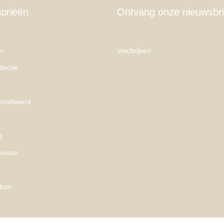
orieën
Ontvang onze nieuwsbri
n
Inschrijven
lectie
naliseerd
g
eester
bon