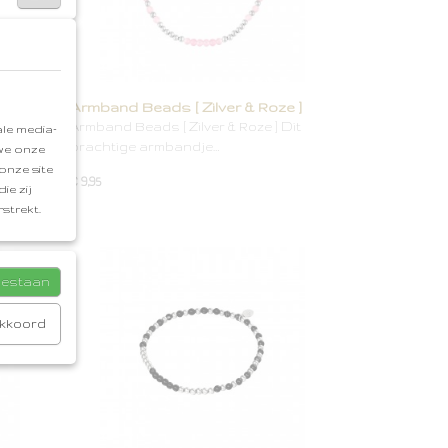
ud ]
Armband Beads [ Zilver & Roze ]
] Wow!
Armband Beads [ Zilver & Roze ] Dit
le media-
prachtige armbandje…
 we onze
onze site
€ 9,95
ie zij
strekt.
toestaan
akkoord