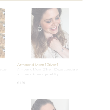
Armband Mom [ Zilver ]
etter
Armband Mom [ Zilver ] Deze speciale
armband is een geweldig…
€ 11,99