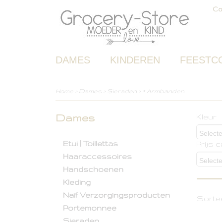
Co
DAMES
KINDEREN
FEESTC
Home
>
Dames
>
Sieraden
>
* Armbanden
Dames
Kleur
Selecte
Etui | Toillettas
Prijs 
Haaraccessoires
Selecte
Handschoenen
Kleding
Naïf Verzorgingsproducten
Sorte
Portemonnee
Sieraden