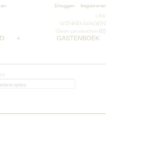
ren
Inloggen
Registreren
UW
WINKELWAGEN
(0)
Geen producten
D
+
GASTENBOEK
es
erdere opties