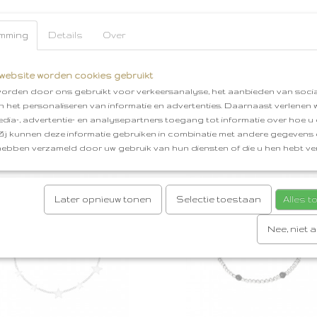
mming
Details
Over
dje verstelbaar [ Roze ]
Armband Beach collectie [ Go
website worden cookies gebruikt
je verstelbaar [ Roze ] Dit
Armband Beach collectie [ Goud 
orden door ons gebruikt voor verkeersanalyse, het aanbieden van socia
jke armbandkoord…
Deze armband is een…
en het personaliseren van informatie en advertenties. Daarnaast verlenen
edia-, advertentie- en analysepartners toegang tot informatie over hoe u 
€ 13,95
 Zij kunnen deze informatie gebruiken in combinatie met andere gegevens d
hebben verzameld door uw gebruik van hun diensten of die u hen hebt ver
Later opnieuw tonen
Selectie toestaan
Alles 
Nee, niet 