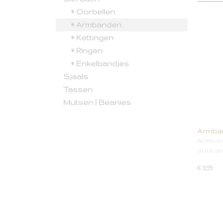
* Oorbellen
* Armbanden
* Kettingen
* Ringen
* Enkelbandjes
Sjaals
Tassen
Mutsen | Beanies
Armband
Armbandj
armban
€ 9,99