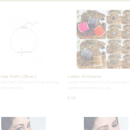
je Faith [ Zilver ]
Letter Armband
e Faith [ Zilver ] Een prachtig
Letter Armband Hoe leuk is een l
dje met een…
armbandje met bijv. de…
€ 1,75