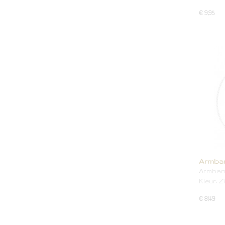
€ 9,95
Armban
Armband
Kleur: Z
€ 8,49