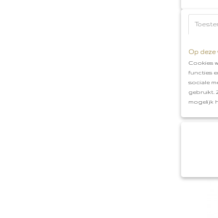
Toeste
Armban
Op deze 
Armband
Cookies w
kleurri
functies 
sociale m
€ 13,95
gebruikt.
mogelijk 