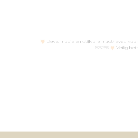
Lieve, mooie en stijlvolle musthaves vo
Veilig bet
15262796