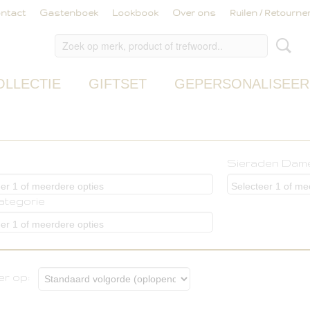
ntact
Gastenboek
Lookbook
Over ons
Ruilen / Retourne
OLLECTIE
GIFTSET
GEPERSONALISEER
Sieraden Dam
er 1 of meerdere opties
Selecteer 1 of me
categorie
er 1 of meerdere opties
er op: