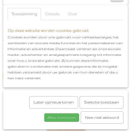
Toestemming
Details
Over
Op deze website worden cookies gebruikt
Cookies worden door ons gebruikt voor verkeersanalyse, het
Jollein badstof Slab [ Pale Pink ]
aanbieden van sociale media-functies en het personaliseren van
Jollein badstof Slab [ Pale Pink ] Het is altijd fijn om een…
informatie en advertenties. Daarnaast verlenen we onze sociale
media-, advertentie- en analysepartners toegang tot informatie
€ 4,49
€ 5,99
over hoe u onze site gebruikt. Zij kunnen deze informatie
✓
gebruiken in combinatie met andere gegevens die zij mogelijk
Op voorraad
hebben verzameld door uw gebruik van hun diensten of die u
IN WINKELWAGEN
hen hebt verstrekt.
Later opnieuw tonen
Selectie toestaan
Alles toestaan
Nee, niet akkoord