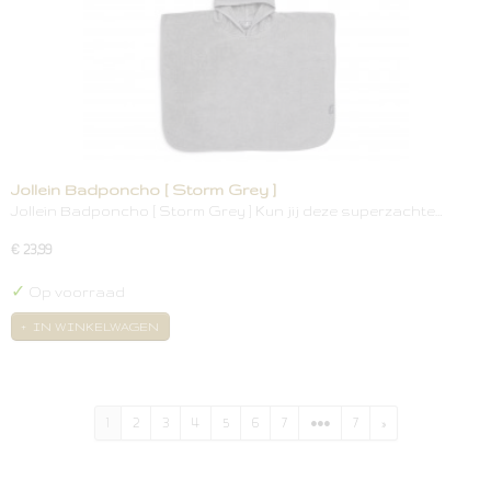
Jollein Badponcho [ Storm Grey ]
Jollein Badponcho [ Storm Grey ] Kun jij deze superzachte…
€ 23,99
✓
Op voorraad
IN WINKELWAGEN
1
2
3
4
5
6
7
•••
7
»