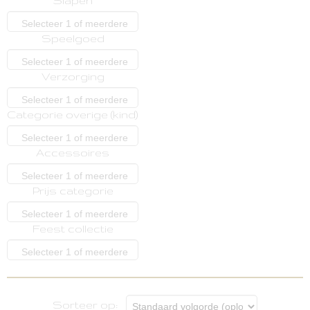
Slapen
opties
Selecteer 1 of meerdere
Speelgoed
opties
Selecteer 1 of meerdere
Verzorging
opties
Selecteer 1 of meerdere
Categorie overige (kind)
opties
Selecteer 1 of meerdere
Accessoires
opties
Selecteer 1 of meerdere
Prijs categorie
opties
Selecteer 1 of meerdere
Feest collectie
opties
Selecteer 1 of meerdere
opties
Sorteer op: