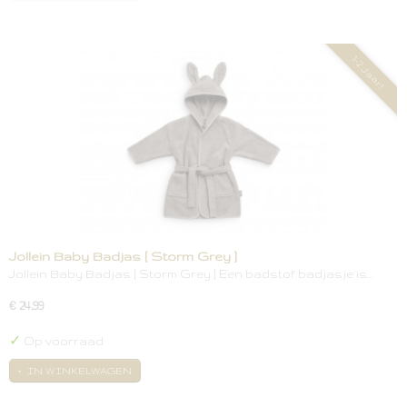
1-2 Jaar!
Jollein Baby Badjas [ Storm Grey ]
Jollein Baby Badjas [ Storm Grey ] Een badstof badjasje is…
€ 24,99
✓
Op voorraad
IN WINKELWAGEN