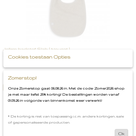
Jollein badstof Slab [ Nougat ]
Jollein badstof Slab [ Nougat ] Het is altijd fijn om een…
Cookies toestaan Opties
€ 4,49
€ 5,99
✓
Zomerstop!
Op voorraad
IN WINKELWAGEN
Onze Zomerstop gaat 06.08.26 in. Met de code: Zomer2026 shop
je met maar liefst 25% korting! De bestelllingen worden vanaf
01.09.26 in volgorde van binnenkomst weer verwerkt!
* De korting is niet van toepassing i.c.m. andere kortingen, sale
of gepersonaliseerde producten.
Ok