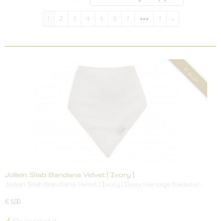
1
2
3
4
5
6
7
•••
7
»
P. stuk!
Jollein Slab Bandana Velvet [ Ivory ]
Jollein Slab Bandana Velvet [ Ivory ] Deze handige badstof…
€ 5,00
✓
Op voorraad