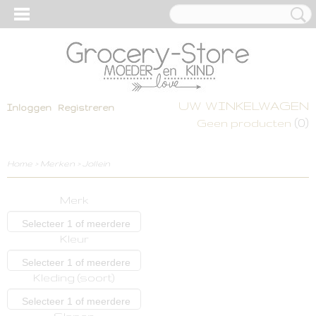
UW WINKELWAGEN
Inloggen
Registreren
(0)
Geen producten
Home
>
Merken
>
Jollein
Merk
Selecteer 1 of meerdere
Kleur
opties
Selecteer 1 of meerdere
Kleding (soort)
opties
Selecteer 1 of meerdere