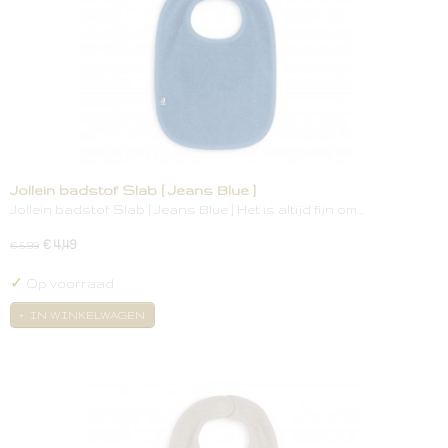
Jollein badstof Slab [ Jeans Blue ]
Jollein badstof Slab [ Jeans Blue ] Het is altijd fijn om…
€ 4,49
€ 5,99
✓
Op voorraad
IN WINKELWAGEN