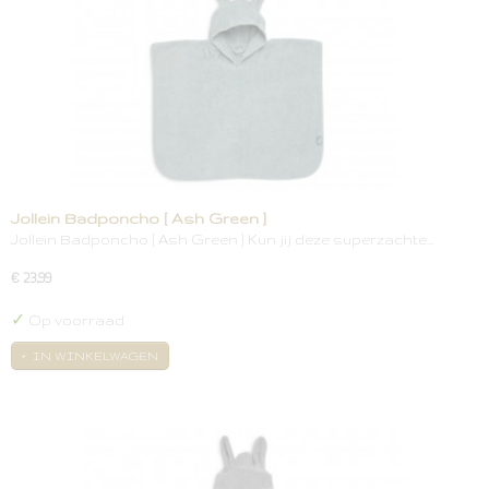
Jollein Badponcho [ Ash Green ]
Jollein Badponcho [ Ash Green ] Kun jij deze superzachte…
€ 23,99
✓
Op voorraad
IN WINKELWAGEN